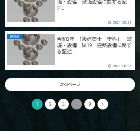
境・設備 環境設備に関する記
述。
2021.08.28
建築屋
令和3年 1級建築士 学科Ⅱ 環
境・設備 №19 建築設備に関す
る記述
2021.08.27
次のページ
1
2
3
…
9