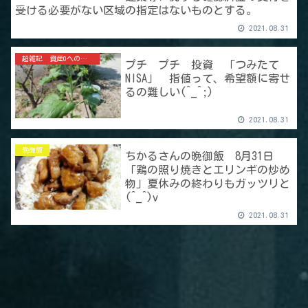
受ける必要がない区域の指定はないものとする。
2021.08.31
超雑記 資産0への道
プチ プチ 投資 「つみたて
NISA」 指値って、希望額に寄せ
るの難しい(^_^;)
2021.08.31
晩御飯
ちかるさんの晩御飯 8月31日
「鶏の照り焼きとエリンギの炒め
物」夏休みの終わりもガッツリと
(^_^)v
2021.08.31