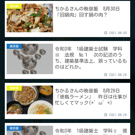
晩御飯
ちかるさんの晩御飯 8月30日
「回鍋肉」回す鍋の肉？
2021.08.30
建築屋
令和3年 1級建築士試験 学科
Ⅲ 法規 №１ 次の記述のう
ち、建築基準法上、誤っているも
のはどれか。
2021.08.29
晩御飯
ちかるさんの晩御飯 8月29日
「徳島ラーメン」 昨日は仕事が
忙しくてマック(*’ω’*)
2021.08.29
建築屋
令和3年 1級建築士 学科Ⅱ 環