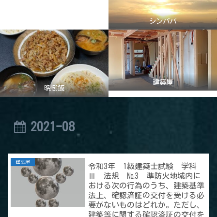
シンパパ
建築屋
晩御飯
2021-08
建築屋
令和3年 1級建築士試験 学科
Ⅲ 法規 №3 準防火地域内に
おける次の行為のうち、建築基準
法上、確認済証の交付を受ける必
要がないものはどれか。ただし、
建築等に関する確認済証の交付を