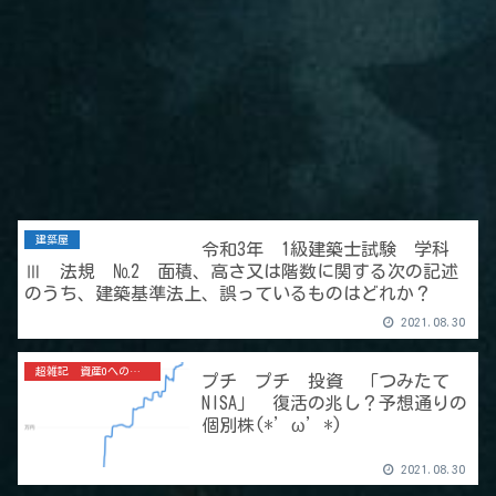
建築屋
令和3年 1級建築士試験 学科
Ⅲ 法規 №2 面積、高さ又は階数に関する次の記述
のうち、建築基準法上、誤っているものはどれか？
2021.08.30
超雑記 資産0への道
プチ プチ 投資 「つみたて
NISA」 復活の兆し？予想通りの
個別株(*’ω’*)
2021.08.30