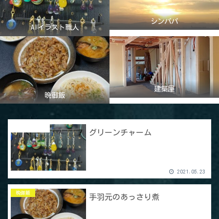
シンパパ
AIイラスト職人
建築屋
晩御飯
ハンドメイド
グリーンチャーム
2021.05.23
晩御飯
手羽元のあっさり煮