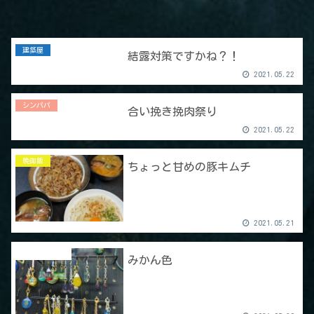
建築屋
結露対策ですかね？！
2021.05.22
シンパパ
合い挽き挽肉祭り
2021.05.22
晩御飯
ちょっと甘めの豚キムチ
2021.05.21
ハンドメイド
みかん色