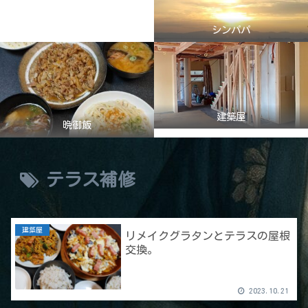
シンパパ
建築屋
晩御飯
テラス補修
建築屋
リメイクグラタンとテラスの屋根
交換。
2023.10.21