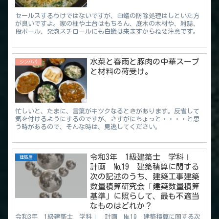
セールスするわけではないですが、白蟻の防除処理はしといた方
が良いですよ。家の柱や土台はもちろん、庭木の木材や、雑誌、
段ボール、発泡スチロールにも白蟻は来ますからね要注意です。
水菜と春雨と豚肉の中華スープ
シンパパ
と材料の荷受け。
忙しいと、たまに、言葉がキツクなるときがあります。反省して
気を付けるようにするのですが、さすがにちょっと・・・・と思
う時があるので、そんな時は、見逃してください。
令和3年 1級建築士 学科Ⅰ
建築屋
計画 №19 建築積算に関する
次の記述のうち、建築工事建築
数量積算研究会「建築数量積算
基準」に照らして、最も不適当
なものはどれか？
令和3年 1級建築士 学科Ⅰ 計画 №19 建築積算に関する次