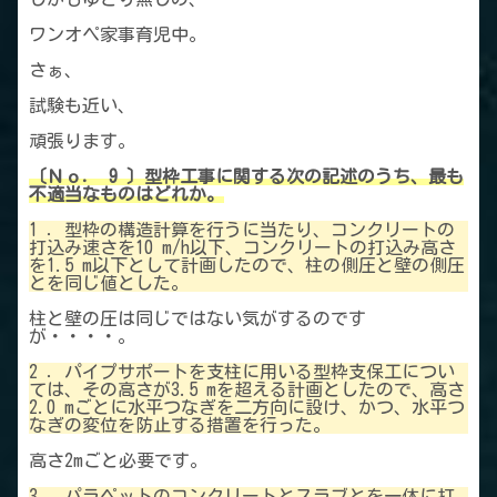
ワンオペ家事育児中。
さぁ、
試験も近い、
頑張ります。
〔Ｎｏ． 9 〕型枠工事に関する次の記述のうち、最も
不適当なものはどれか。
1 ．型枠の構造計算を行うに当たり、コンクリートの
打込み速さを10 m/h以下、コンクリートの打込み高さ
を1.5 m以下として計画したので、柱の側圧と壁の側圧
とを同じ値とした。
柱と壁の圧は同じではない気がするのです
が・・・・。
2 ．パイプサポートを支柱に用いる型枠支保工につい
ては、その高さが3.5 mを超える計画としたので、高さ
2.0 mごとに水平つなぎを二方向に設け、かつ、水平つ
なぎの変位を防止する措置を行った。
高さ2mごと必要です。
3 ．パラペットのコンクリートとスラブとを一体に打