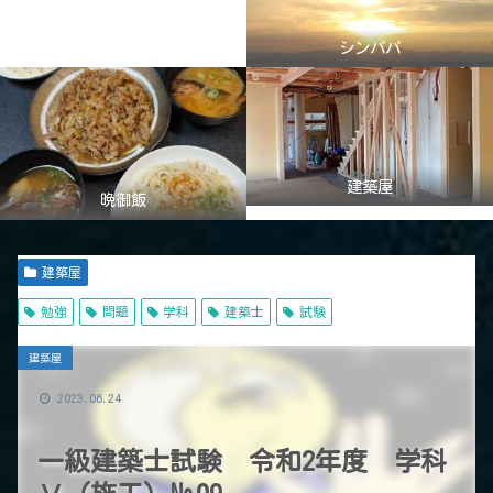
シンパパ
建築屋
晩御飯
建築屋
勉強
問題
学科
建築士
試験
建築屋
2023.06.24
一級建築士試験 令和2年度 学科