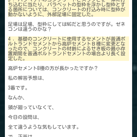
ち込むに当たり、パラペットの型枠を浮かし型枠とす
る箇所については、コンクリートの打込み時に型枠が
動かないように、外部足場に固定した。
足場は足場、型枠にしてはNGだと思うのですが。ゼネ
コンは違うのかな？
4 ．基礎のコンクリートに使用するセメントが普通ポ
ルトランドセメントから高炉セメントＢ種に変更とな
ったので、コンクリートの材齢によるせき板の最小存
置期間を普通ポルトランドセメントの場合より長く設
定した。
高炉セメントB種の方が長かったですか？
私の解答予想は、
3番です。
なんか、
頭が廻っていなくて、
今日の設問は、
全て違うような気もしています。
で、正答は、