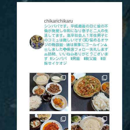
chikarichikaru
シンパパです。平成最後の日に嫁の不
倫が発覚し令和になり息子と二人の生
活してます。高卒社会人１年生男子と
のコミュは難しいです(笑)悩めるオヤ
ジの晩御飯✨娘は無事にゴールイン⛪
㊗️しました🐉無言フォロー失礼します
🙏訪問、いいね👍️ありがとうございま
す
#シンパパ #男飯 #親父飯 #目
指せイケオジ