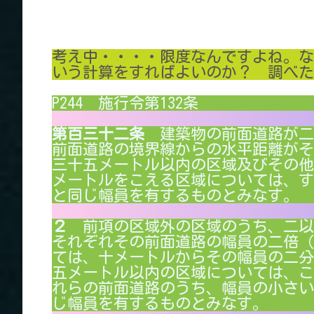
考え中・・・・限度なんですよね。な
いう計算をすればよいのか？ 調べたい
P244 施行令第132条
第百三十二条
建築物の前面道路が二
前面道路の境界線からの水平距離がそ
三十五メートル以内の区域及びその他
メートルをこえる区域については、す
と同じ幅員を有するものとみなす。
２
前項の区域外の区域のうち、二以
それぞれその前面道路の幅員の二倍（
ては、十メートルからその幅員の二分
五メートル以内の区域については、こ
れらの前面道路のうち、幅員の小さい
じ幅員を有するものとみなす。