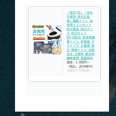
「楽天1位」「半永
久保存 防災士監
修」簡易トイレ 非
常用トイレセット
防災用品 防災グッ
ズ 防災セット
50+10回分 非常用簡
易トイレ 防臭袋 ア
ウトドア 介護用 防
災 携帯トイレ 台風
洪水 災害時 断水時
簡単使用 長期保存
価格：3,680円～
（税込、送料無料)
(2024/1/17時点)