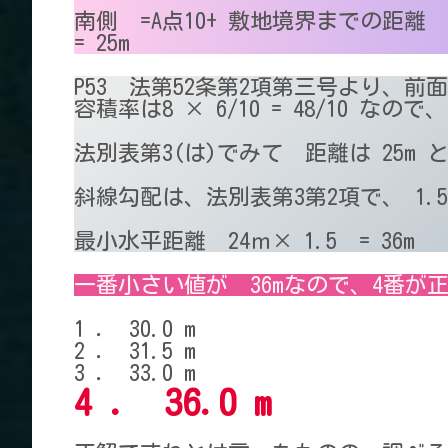
南側 =A点10+ 敷地境界までの距離 
= 25m
P53 法第52条第2項第三号より、前
容積率は8 × 6/10 = 48/10 なの
法別表第3(は)でみて 距離は 25m 
斜線勾配は、法別表第3第2項で、 1.
最小水平距離 24ｍ× 1.5 = 36m
一番小さい値が 36mなので、4番が
1 ． 30.0 m
2 ． 31.5 m
3 ． 33.0 m
4 ． 36.0 m