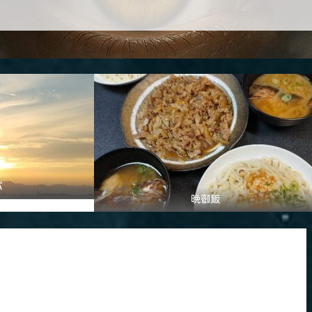
パ
晩御飯