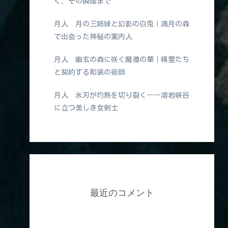
く、その瞬間まで
月人 月の三姉妹と幻影の白兎｜満月の森
で出会った神秘の案内人
月人 幽玄の森に咲く魔導の華｜精霊たち
と契約する和装の術師
月人 氷刃が灼熱を切り裂く――溶岩峡谷
に立つ美しき女剣士
最近のコメント