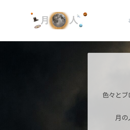
色々とブ
月の