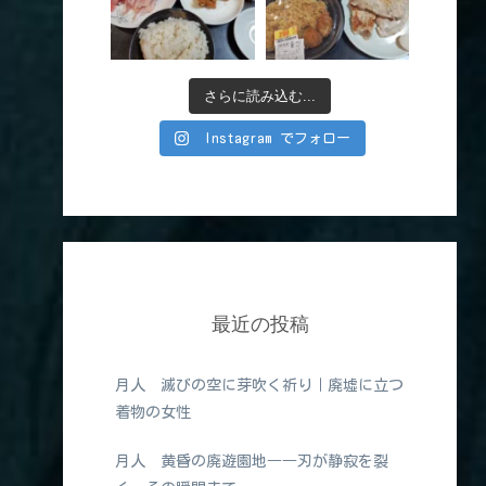
さらに読み込む...
Instagram でフォロー
最近の投稿
月人 滅びの空に芽吹く祈り｜廃墟に立つ
着物の女性
月人 黄昏の廃遊園地――刃が静寂を裂