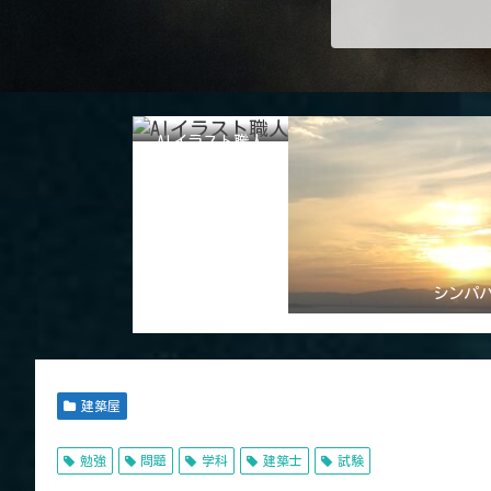
AIイラスト職人
シンパ
建築屋
勉強
問題
学科
建築士
試験