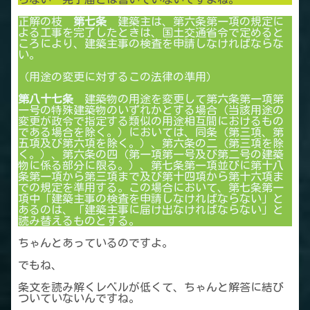
正解の枝
第七条
建築主は、第六条第一項の規定に
よる工事を完了したときは、国土交通省令で定めると
ころにより、建築主事の検査を申請しなければならな
い。
（用途の変更に対するこの法律の準用）
第八十七条
建築物の用途を変更して第六条第一項第
一号の特殊建築物のいずれかとする場合（当該用途の
変更が政令で指定する類似の用途相互間におけるもの
である場合を除く。）においては、同条（第三項、第
五項及び第六項を除く。）、第六条の二（第三項を除
く。）、第六条の四（第一項第一号及び第二号の建築
物に係る部分に限る。）、第七条第一項並びに第十八
条第一項から第三項まで及び第十四項から第十六項ま
での規定を準用する。この場合において、第七条第一
項中「建築主事の検査を申請しなければならない」と
あるのは、「建築主事に届け出なければならない」と
読み替えるものとする。
ちゃんとあっているのですよ。
でもね、
条文を読み解くレベルが低くて、ちゃんと解答に結び
ついていないんですね。