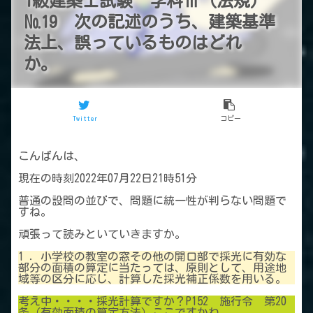
1級建築士試験 学科Ⅲ（法規）
№19 次の記述のうち、建築基準
法上、誤っているものはどれ
か。
Twitter
コピー
こんばんは、
現在の時刻2022年07月22日21時51分
普通の設問の並びで、問題に統一性が判らない問題で
すね。
頑張って読みといていきますか。
1 ．小学校の教室の窓その他の開口部で採光に有効な
部分の面積の算定に当たっては、原則として、用途地
域等の区分に応じ、計算した採光補正係数を用いる。
考え中・・・・採光計算ですか？P152 施行令 第20
条（有効面積の算定方法）ここですかね。