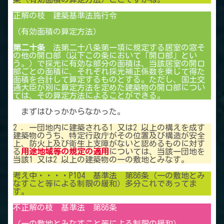
正解の枝 建築基準法施行令
（有効面積の算定方法）
第二十条
法第二十八条第一項に規定する居室の窓そ
の他の開口部（以下この条において「開口部」とい
う。）で採光に有効な部分の面積は、当該居室の開口
部ごとの面積に、それぞれ採光補正係数を乗じて得た
面積を合計して算定するものとする。ただし、国土交
通大臣が別に算定方法を定めた建築物の開口部につい
ては、その算定方法によることができる。
まずはひっかからなかった。
2 ．一団地内に建築される1 又は2 以上の構えを成す
建築物のうち、特定行政庁がその位置及び構造が安全
上、防火上及び衛生上支障がないと認めるものに対す
る
用途地域等の規定の適用
については、当該一団地を
当該1 又は2 以上の建築物の一の敷地とみなす。
考え中・・・・P104 基準法 第86条（一の敷地とみ
なすこと等による制限の緩和）多分これであってま
す。
不正解の枝 基準法 第86条
（一の敷地とみなすこと等による制限の緩和）