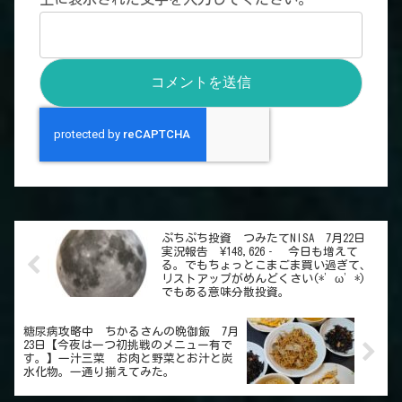
ぷちぷち投資 つみたてNISA 7月22日
実況報告 ¥148,626‐ 今日も増えて
る。でもちょっとこまごま買い過ぎて、
リストアップがめんどくさい(*’ω’*)
でもある意味分散投資。
糖尿病攻略中 ちかるさんの晩御飯 7月
23日【今夜は一つ初挑戦のメニュー有で
す。】一汁三菜 お肉と野菜とお汁と炭
水化物。一通り揃えてみた。