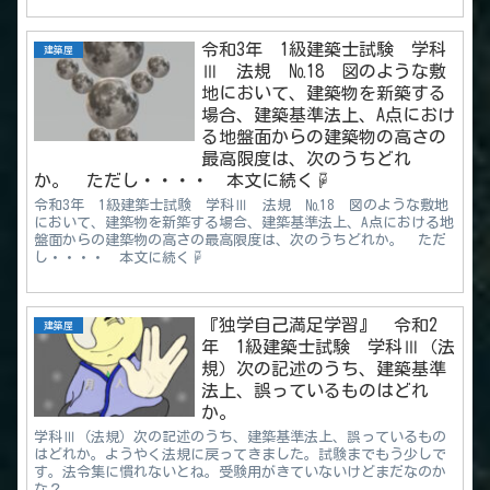
令和3年 1級建築士試験 学科
建築屋
Ⅲ 法規 №18 図のような敷
地において、建築物を新築する
場合、建築基準法上、A点におけ
る地盤面からの建築物の高さの
最高限度は、次のうちどれ
か。 ただし・・・・ 本文に続く☟
令和3年 1級建築士試験 学科Ⅲ 法規 №18 図のような敷地
において、建築物を新築する場合、建築基準法上、A点における地
盤面からの建築物の高さの最高限度は、次のうちどれか。 ただ
し・・・・ 本文に続く☟
『独学自己満足学習』 令和2
建築屋
年 1級建築士試験 学科Ⅲ（法
規）次の記述のうち、建築基準
法上、誤っているものはどれ
か。
学科Ⅲ（法規）次の記述のうち、建築基準法上、誤っているもの
はどれか。ようやく法規に戻ってきました。試験までもう少しで
す。法令集に慣れないとね。受験用がきていないけどまだなのか
な？