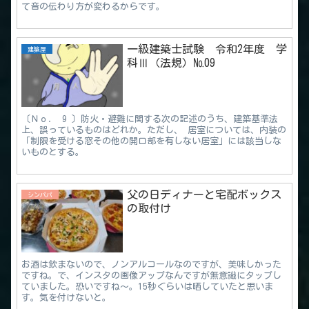
て音の伝わり方が変わるからです。
一級建築士試験 令和2年度 学
建築屋
科Ⅲ（法規）№09
〔Ｎｏ． 9 〕防火・避難に関する次の記述のうち、建築基準法
上、誤っているものはどれか。ただし、 居室については、内装の
「制限を受ける窓その他の開口部を有しない居室」には該当しな
いものとする。
父の日ディナーと宅配ボックス
シンパパ
の取付け
お酒は飲まないので、ノンアルコールなのですが、美味しかった
ですね。で、インスタの画像アップなんですが無意識にタップし
ていました。恐いですね～。15秒ぐらいは晒していたと思いま
す。気を付けないと。