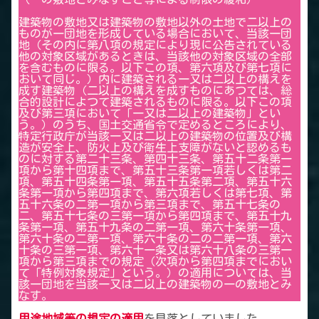
建築物の敷地又は建築物の敷地以外の土地で二以上の
ものが一団地を形成している場合において、当該一団
地（その内に第八項の規定により現に公告されている
他の対象区域があるときは、当該他の対象区域の全部
を含むものに限る。以下この項、第六項及び第七項に
おいて同じ。）内に建築される一又は二以上の構えを
成す建築物（二以上の構えを成すものにあつては、総
合的設計によつて建築されるものに限る。以下この項
及び第三項において「一又は二以上の建築物」とい
う。）のうち、国土交通省令で定めるところにより、
特定行政庁が当該一又は二以上の建築物の位置及び構
造が安全上、防火上及び衛生上支障がないと認めるも
のに対する第二十三条、第四十三条、第五十二条第一
項から第十四項まで、第五十三条第一項若しくは第二
項、第五十四条第一項、第五十五条第二項、第五十六
条第一項から第四項まで、第六項若しくは第七項、第
五十六条の二第一項から第三項まで、第五十七条の
二、第五十七条の三第一項から第四項まで、第五十九
条第一項、第五十九条の二第一項、第六十条第一項、
第六十条の二第一項、第六十条の二の二第一項、第六
十条の三第一項、第六十一条又は第六十八条の三第一
項から第三項までの規定（次項から第四項までにおい
て「特例対象規定」という。）の適用については、当
該一団地を当該一又は二以上の建築物の一の敷地とみ
なす。
用途地域等の規定の適用
を見落としていました。