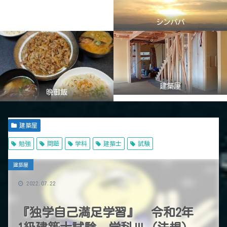
シンパパ
建築屋
晩御飯
建築屋
勉強
問題
学科
建築士
試験
建築屋
2022.07.22
『独学自己満足学習』 令和2年