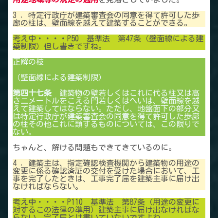
3 ．特定行政庁が建築審査会の同意を得て許可した歩
廊の柱は、壁面線を越えて建築することができる。
考え中・・・・P50 基準法 第47条（壁面線による建
築制限）但し書きですね。
正解の枝
（壁面線による建築制限）
第四十七条
建築物の壁若しくはこれに代る柱又は高
さ二メートルをこえる門若しくはへいは、壁面線を越
えて建築してはならない。ただし、地盤面下の部分又
は特定行政庁が建築審査会の同意を得て許可した歩廊
の柱その他これに類するものについては、この限りで
ない。
ちゃんと、解ける問題もできてきているのに。
4 ．建築主は、指定確認検査機関から建築物の用途の
変更に係る確認済証の交付を受けた場合において、工
事を完了したときは、工事完了届を建築主事に届け出
なければならない。
考え中・・・・P110 基準法 第87条（用途の変更に
対するこの法律の準用）建築主事に届け出なければな
らない 完了届とは書いていないですよね。