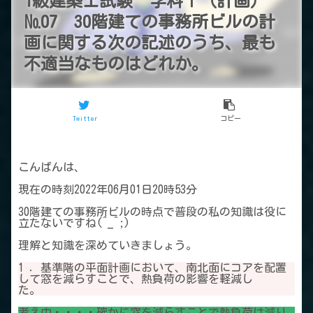
1級建築士試験 学科Ⅰ（計画）
№07 30階建ての事務所ビルの計
画に関する次の記述のうち、最も
不適当なものはどれか。
Twitter
コピー
こんばんは、
現在の時刻2022年06月01日20時53分
30階建ての事務所ビルの時点で普段の私の知識は役に
立たないですね(^_^;)
理解と知識を深めていきましょう。
1 ．基準階の平面計画において、南北面にコアを配置
して窓を減らすことで、熱負荷の影響を軽減し
た。
考え中・・・・確かに窓を減らすことで熱負荷は減り