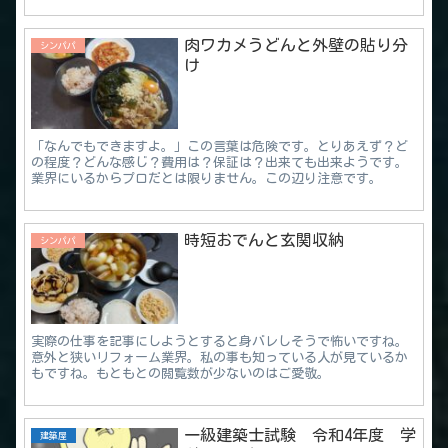
肉ワカメうどんと外壁の貼り分
シンパパ
け
「なんでもできますよ。」この言葉は危険です。とりあえず？ど
の程度？どんな感じ？費用は？保証は？出来ても出来ようです。
業界にいるからプロだとは限りません。この辺り注意です。
時短おでんと玄関収納
シンパパ
実際の仕事を記事にしようとすると身バレしそうで怖いですね。
意外と狭いリフォーム業界。私の事も知っている人が見ているか
もですね。もともとの閲覧数が少ないのはご愛敬。
一級建築士試験 令和4年度 学
建築屋