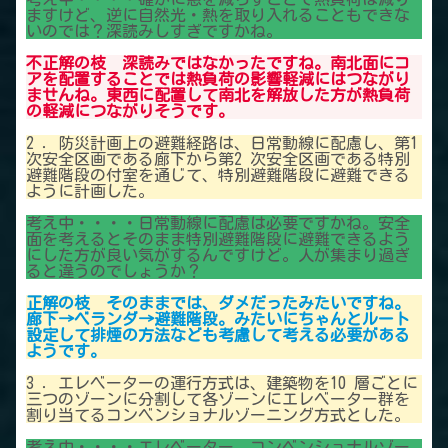
ますけど、逆に自然光・熱を取り入れることもできな
いのでは？深読みしすぎですかね。
不正解の枝 深読みではなかったですね。南北面にコ
アを配置することでは熱負荷の影響軽減にはつながり
ませんね。東西に配置して南北を解放した方が熱負荷
の軽減につながりそうです。
2 ．防災計画上の避難経路は、日常動線に配慮し、第1
次安全区画である廊下から第2 次安全区画である特別
避難階段の付室を通じて、特別避難階段に避難できる
ように計画した。
考え中・・・・日常動線に配慮は必要ですかね。安全
面を考えるとそのまま特別避難階段に避難できるよう
にした方が良い気がするんですけど。人が集まり過ぎ
ると違うのでしょうか？
正解の枝 そのままでは、ダメだったみたいですね。
廊下→ベランダ→避難階段。みたいにちゃんとルート
設定して排煙の方法なども考慮して考える必要がある
ようです。
3 ．エレベーターの運行方式は、建築物を10 層ごとに
三つのゾーンに分割して各ゾーンにエレベーター群を
割り当てるコンベンショナルゾーニング方式とした。
考え中・・・・エレベーター コンベンショナルゾー