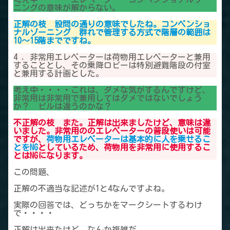
ニングの意味が解からない。
正解の枝 設問の通りの意味でしたね。コンベンショ
ナルゾーニング 群れで管理する方式で階層の範囲は
10～15階までですね。
4 ．非常用エレベーターは荷物用エレベーターと兼用
することとし、その乗降ロビーは特別避難階段の付室
と兼用する計画とした。
考え中・・・・これは、ダメな気がするんですけど、
非常用は非常用で兼用してはダメではないでしょう
か？ ビルは違うのかな？
不正解の枝 また。正解は出来ましたけど、意味は違
いました。非常用ののエレベーターの普段使いは可能
ですが、
荷物用エレベーターは
基本的に
人を乗せるこ
とをNG
としているため、荷物用を非常用に使用するこ
とはNGになります。
この問題、
正解の不適当な記述が1と4なんですよね。
実際の回答では、どっちかをマークシートするわけ
で・・・・
正解は出来たけど、なんか複雑だ。