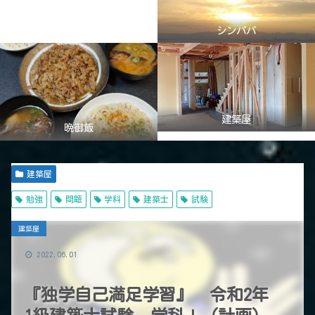
シンパパ
建築屋
晩御飯
建築屋
勉強
問題
学科
建築士
試験
建築屋
2022.06.01
『独学自己満足学習』 令和2年