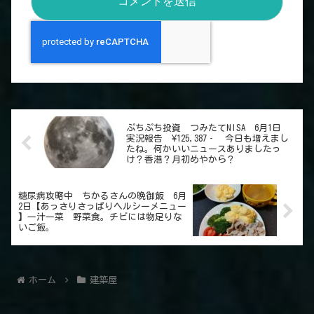
ぷちぷち投資 つみたてNISA 6月1日
実況報告 ¥125,387‐ 今日も増えまし
たね。何かいいニュースありましたっ
け？香港？月初めやから？
糖尿病攻略中 ちかるさんの晩御飯 6月
2日【あっさりさっぱりヘルシーメニュー
】一汁一菜 野菜食。チビには物足りな
いご飯。
ホーム
建築屋