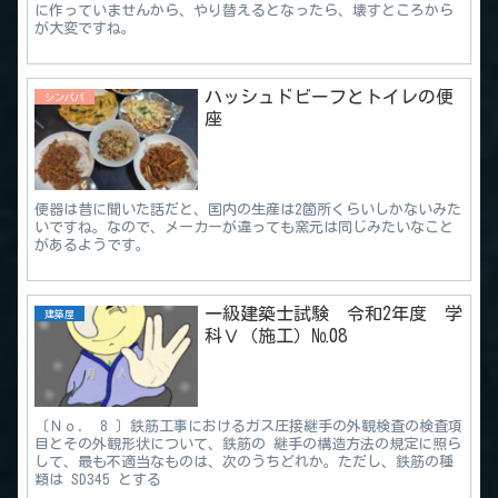
に作っていませんから、やり替えるとなったら、壊すところから
が大変ですね。
ハッシュドビーフとトイレの便
シンパパ
座
便器は昔に聞いた話だと、国内の生産は2箇所くらいしかないみた
いですね。なので、メーカーが違っても窯元は同じみたいなこと
があるようです。
一級建築士試験 令和2年度 学
建築屋
科Ⅴ（施工）№08
〔Ｎｏ． 8 〕鉄筋工事におけるガス圧接継手の外観検査の検査項
目とその外観形状について、鉄筋の 継手の構造方法の規定に照ら
して、最も不適当なものは、次のうちどれか。ただし、鉄筋の種
類は SD345 とする