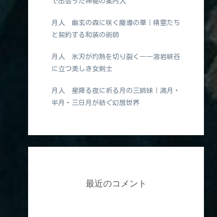
で出会った神秘の案内人
月人 幽玄の森に咲く魔導の華｜精霊たち
と契約する和装の術師
月人 氷刃が灼熱を切り裂く――溶岩峡谷
に立つ美しき女剣士
月人 星降る夜に祈る月の三姉妹｜満月・
半月・三日月が紡ぐ幻想世界
最近のコメント