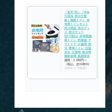
「楽天1位」「半永
久保存 防災士監
修」簡易トイレ 非
常用トイレセット
防災用品 防災グッ
ズ 防災セット
50+10回分 非常用簡
易トイレ 防臭袋 ア
ウトドア 介護用 防
災 携帯トイレ 台風
洪水 災害時 断水時
簡単使用 長期保存
価格：3,680円～
（税込、送料無料)
(2024/1/17時点)