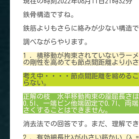
現在の時刻2022年08月11日21時32分
鉄骨構造ですね。
鉄筋よりもさらに絡みが少ない構造で
調べながらやります。
1 ．横移動が拘束されていないラー
の剛性を高めても節点間距離より小さ
考え中・・・・節点間距離を縮めるこ
らない。
正解の枝 水平移動拘束の座屈長さは
0.5l、一端ピン他端固定で0.7l、
さくすることはできません。
消去法での回答です。まだ、理解でき
2 ．有効細長比λが小さい筋かい（λ =