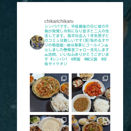
chikarichikaru
シンパパです。平成最後の日に嫁の不
倫が発覚し令和になり息子と二人の生
活してます。高卒社会人１年生男子と
のコミュは難しいです(笑)悩めるオヤ
ジの晩御飯✨娘は無事にゴールイン⛪
㊗️しました🐉無言フォロー失礼します
🙏訪問、いいね👍️ありがとうございま
す
#シンパパ #男飯 #親父飯 #目
指せイケオジ