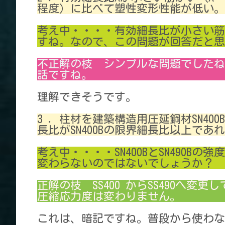
程度）に比べて塑性変形性能が低い。
考え中・・・・有効細長比が小さい筋
すね。なので、この問題が回答だと思
不正解の枝 シンプルな問題でしたね
話ですね。
理解できそうです。
3 ．柱材を建築構造用圧延鋼材SN400
長比がSN400Bの限界細長比以上で
考え中・・・・SN400BとSN490
変わらないのではないでしょうか？
正解の枝 SS400 からSS490へ
圧縮応力度は変わりません。
これは、暗記ですね。普段から使わな