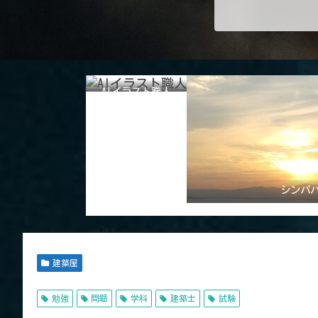
AIイラスト職人
シンパ
建築屋
勉強
問題
学科
建築士
試験