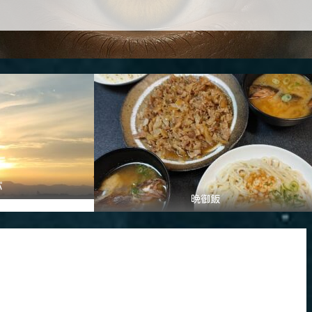
パ
晩御飯