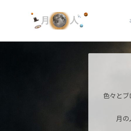
色々とブ
月の