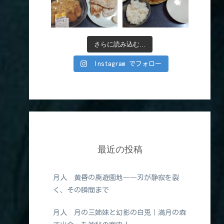
さらに読み込む...
Instagram でフォロー
最近の投稿
月人 黄昏の廃遊園地――刃が静寂を裂
く、その瞬間まで
月人 月の三姉妹と幻影の白兎｜満月の森