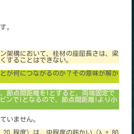
す。
メン架構において、柱材の座屈長さは、梁
くすることはできない。
とが何につながるのか？その意味が解か
、節点間距離をlとすると、両端固定で
両端ピンでlとなるので、節点間距離lより小
ていません。
 20 程度）は、中程度の筋かい（λ = 80