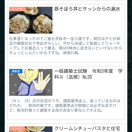
豚そぼろ丼とサッシからの漏水
シンパパ
仕事遅くなったのでご飯も手抜き一品入魂です。明日はチビが部
活の練習試合で早起きらしい。今から洗濯して勉強してウォーキ
ングしてお風呂入って寝る、朝は5時台に起きないといけないから
ちょっとしんどいかもですね。頑張れ俺。
一級建築士試験 令和3年度 学
建築屋
科Ⅲ（法規）№20
〔Ｎｏ．20〕次の記述のうち、建築基準法上、誤っているものは
どれか。 都市計画です。建築基準法の問題には必ず出ますけ
ど、都市計画って建築する為の決まり事なんですよね。
クリームシチューパスタと住宅
シンパパ