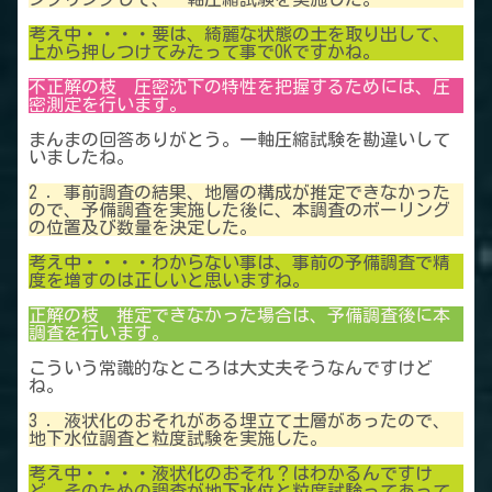
考え中・・・・要は、綺麗な状態の土を取り出して、
上から押しつけてみたって事でOKですかね。
不正解の枝 圧密沈下の特性を把握するためには、圧
密測定を行います。
まんまの回答ありがとう。一軸圧縮試験を勘違いして
いましたね。
2 ．事前調査の結果、地層の構成が推定できなかった
ので、予備調査を実施した後に、本調査のボーリング
の位置及び数量を決定した。
考え中・・・・わからない事は、事前の予備調査で精
度を増すのは正しいと思いますね。
正解の枝 推定できなかった場合は、予備調査後に本
調査を行います。
こういう常識的なところは大丈夫そうなんですけど
ね。
3 ．液状化のおそれがある埋立て土層があったので、
地下水位調査と粒度試験を実施した。
考え中・・・・液状化のおそれ？はわかるんですけ
ど、そのための調査が地下水位と粒度試験ってあって