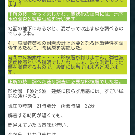
ます？
正解の枝 合ってましたね。液状化の調査には、地下
水位調査と粒度試験を行います。
地面の地下にある水と、混ざって吹出す砂を調べるの
でしょうね。
4 ．高層建築物の耐震設計上必要となる地盤特性を調
査するために、PS検層を実施した。
考え中＆検索中・・・・PS検層が判りません。弾性波
速度検層という説明でしたね。まぁ、波を測定して地
盤を調査するもので、設問には当てはまると思いま
す。
正解の枝 調べた通り調査に必要なPS検層でしたね。
PS検層 P波とS波 建築に限らず用語には、すごい単
純な時がある。
現在の時刻 21時46分 所要時間 22分
解答する時間が短くても、
間違えていたら意味が無い。
今から、11か月後には、