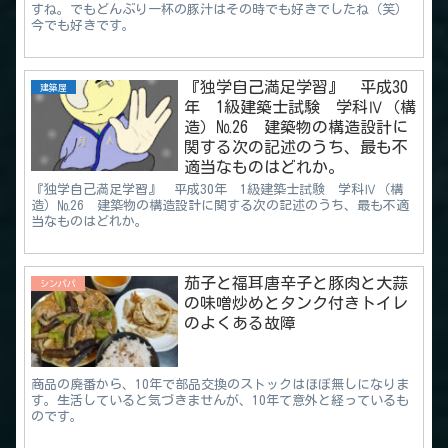
すね。でもどんぶり一杯の豚汁はその時でも好きでしたね（笑）
今でも好きです。
『独学自己満足学習』 平成30
建築屋
年 1級建築士試験 学科Ⅳ（構
造）№26 建築物の構造設計に
関する次の記述のうち、最も不
適当なものはどれか。
『独学自己満足学習』 平成30年 1級建築士試験 学科Ⅳ（構
造）№26 建築物の構造設計に関する次の記述のうち、最も不適
当なものはどれか。
茄子と福耳唐辛子と豚肉と大蒜
シンパパ
の味噌炒めとタンク付きトイレ
のよくある故障
商品の廃番から、10年で部品交換のストックはほぼ無しになりま
す。生活していると気づきませんが、10年て意外と経っているも
のです。