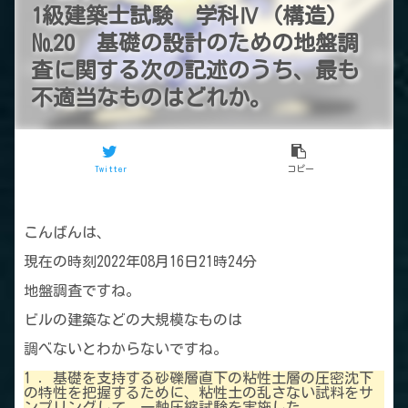
1級建築士試験 学科Ⅳ（構造）
№20 基礎の設計のための地盤調
査に関する次の記述のうち、最も
不適当なものはどれか。
Twitter
コピー
こんばんは、
現在の時刻2022年08月16日21時24分
地盤調査ですね。
ビルの建築などの大規模なものは
調べないとわからないですね。
1 ．基礎を支持する砂礫層直下の粘性土層の圧密沈下
の特性を把握するために、粘性土の乱さない試料をサ
ンプリングして、一軸圧縮試験を実施した。