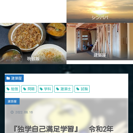
シンパパ
建築屋
晩御飯
建築屋
勉強
問題
学科
建築士
試験
建築屋
2022.08.16
『独学自己満足学習』 令和2年