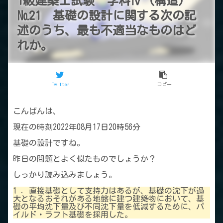
1級建築士試験 学科Ⅳ（構造）
№21 基礎の設計に関する次の記
述のうち、最も不適当なものはど
れか。
Twitter
コピー
こんばんは、
現在の時刻2022年08月17日20時56分
基礎の設計ですね。
昨日の問題とよく似たものでしょうか？
しっかり読み込みましょう。
1 ．直接基礎として支持力はあるが、基礎の沈下が過
大となるおそれがある地盤に建つ建築物において、基
礎の平均沈下量及び不同沈下量を低減するために、パ
イルド・ラフト基礎を採用した。