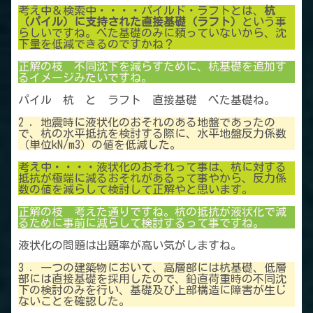
考え中＆検索中・・・・パイルド・ラフトとは、
杭
（パイル）に支持された直接基礎（ラフト）
という事
らしいですね。べた基礎のみに頼っていないから、沈
下量を低減できるのですかね？
正解の枝 不同沈下を減らすために、杭基礎を追加す
るイメージみたいですね。
パイル 杭 と ラフト 直接基礎 べた基礎ね。
2 ．地震時に液状化のおそれのある地盤であったの
で、杭の水平抵抗を検討する際に、水平地盤反力係数
（単位kN/m3）の値を低減した。
考え中・・・・液状化のおそれって事は、杭に対する
抵抗が極端に減るおそれがあるって事やから、反力係
数の値を減らして検討して正解やと思います。
正解の枝 考えた通りですね。杭の抵抗が液状化で減
るために事前に減らして検討するって事ですね。
液状化の問題は出題率が高い気がしますね。
3 ．一つの建築物において、高層部には杭基礎、低層
部には直接基礎を採用したので、鉛直荷重時の不同沈
下の検討のみを行い、基礎及び上部構造に障害が生じ
ないことを確認した。