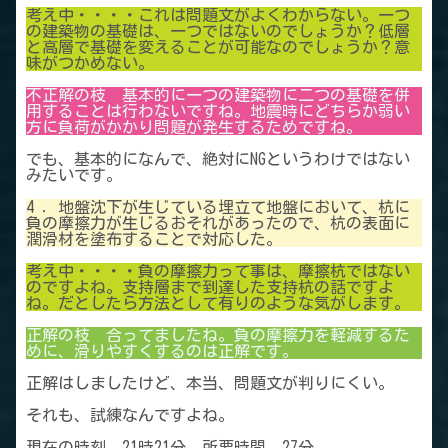
考え中・・・・これは問題文がよくわからない。一つ
の建築物の基礎は、一つではないのでしょうか？低層
と高層で基礎を変えることが可能なのでしょうか？意
味がつかめない。
不正解の枝 基本的に一つの建築物に二つの基礎を併
用することは行わないですね。地震時にどちらか弱い
方に負荷がかかり問題が発生するためですね。
でも、基本的になんで、絶対にNGというわけではない
みたいです。
4 ．地盤沈下が生じている埋立て地盤において、杭に
負の摩擦力が生じるおそれがあったので、杭の表面に
潤滑材を塗布することで対応した。
考え中・・・・負の摩擦力って事は、摩擦杭ではない
のですよね。支持層まで到達した支持杭の話ですよ
ね。だとしたら方法として有りのような気がします。
正解の枝 合ってましたね。負の摩擦力を軽減するた
めに、滑りやすくするのは正解です。
正解はしましたけど、本当、問題文が判りにくい。
それも、試練なんですよね。
現在の時刻 21時21分 所要時間 27分