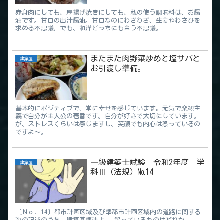
赤身肉にしても、厚揚げ焼きにしても、私の使う調味料は、お醤
油です。甘口の出汁醤油。甘口なのにわざわざ、生姜やわさびを
求める不思議。でも、和洋どっちにも合う不思議。
またまた肉野菜炒めと塩サバと
建築屋
お引渡し準備。
基本的にポジティブで、常に幸せを感じています。元気で楽観主
義で自分が主人公の壱番です。自分が好きで大切にしています。
が、ストレスくらいは感じますし、笑顔でも内心は怒っているの
ですよ～。
一級建築士試験 令和2年度 学
建築屋
科Ⅲ（法規）№14
〔Ｎｏ．14〕都市計画区域及び準都市計画区域内の道路に関する
次の記述のうち、建築基準法上、 誤っているものはどれか。