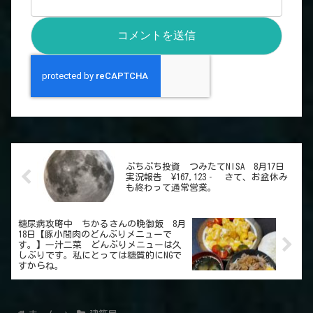
ぷちぷち投資 つみたてNISA 8月17日
実況報告 ¥167,123‐ さて、お盆休み
も終わって通常営業。
糖尿病攻略中 ちかるさんの晩御飯 8月
18日【豚小間肉のどんぶりメニューで
す。】一汁二菜 どんぶりメニューは久
しぶりです。私にとっては糖質的にNGで
すからね。