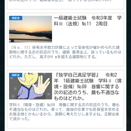
一級建築士試験 令和3年度 学
建築屋
科Ⅲ（法規）№11 2周目
〔Ｎｏ．11〕保有水平耐力計算によって安全性が確かめられた建
築物に関する次の記述のうち、建築 基準法上、誤っているものは
どれか。ただし、高さが4 mを超える建築物とする。
『独学自己満足学習』 令和2
建築屋
年 1級建築士試験 学科Ⅱ（環
境・設備）№09 音響に関する
次の記述のうち、最も不適当な
ものはどれか。
学科Ⅱ（環境・設備）№09 音響に関する次の記述のうち、最も
不適当なものはどれか。音って、普段の仕事でも防音室を求める
お施主様とかもいるから、実際に考えたりしますよね。正解出来
て良かった。