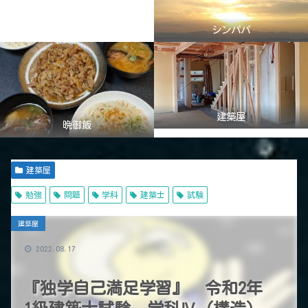
シンパパ
建築屋
晩御飯
建築屋
勉強
問題
学科
建築士
試験
建築屋
2022.08.17
『独学自己満足学習』 令和2年