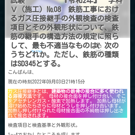
試験 『令和2年』 学科
Ⅴ（施工）№08 鉄筋工事におけ
るガス圧接継手の外観検査の検査
項目とその外観形状について、鉄
筋の継手の構造方法の規定に照ら
して、最も不適当なものは、次の
Twitter
コピー
うちどれか。ただし、鉄筋の種類
はSD345とする。
こんばんは、
現在の時刻2022年09月03日21時15分
ガス圧接継手とは、
建築物の鉄骨の接合に多く使われ
る溶接方法
です。 母材の接合面を押し付け合い、そこ
をアセチレンガス・酸素で加熱します。 加熱し母材が
溶け始めたらさらに母材どうしを押し付け合います。
加熱し押し付けられた母材接合面の不純物は押し出さ
れて接合されます。
検査項目と検査基準と外観形状。
1～4でおかしなところを探します。