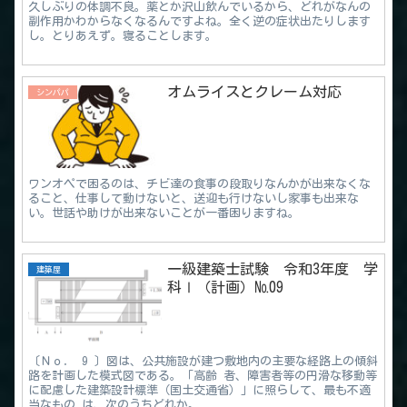
久しぶりの体調不良。薬とか沢山飲んでいるから、どれがなんの
副作用かわからなくなるんですよね。全く逆の症状出たりします
し。とりあえず。寝ることします。
オムライスとクレーム対応
シンパパ
ワンオペで困るのは、チビ達の食事の段取りなんかが出来なくな
ること、仕事して動けないと、送迎も行けないし家事も出来な
い。世話や助けが出来ないことが一番困りますね。
一級建築士試験 令和3年度 学
建築屋
科Ⅰ（計画）№09
〔Ｎｏ． 9 〕図は、公共施設が建つ敷地内の主要な経路上の傾斜
路を計画した模式図である。「高齢 者、障害者等の円滑な移動等
に配慮した建築設計標準（国土交通省）」に照らして、最も不適
当なもの は、次のうちどれか。