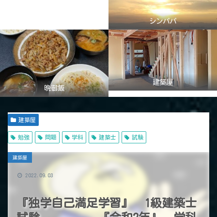
シンパパ
建築屋
晩御飯
建築屋
勉強
問題
学科
建築士
試験
建築屋
2022.09.03
『独学自己満足学習』 1級建築士