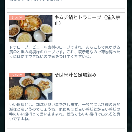
キムチ鍋とトラロープ（進入禁
シンパパ
止）
トラロープ、ビニール素材のロープですね。あちこちで見かける
黄色と黒の縞模様のロープです。これ、表示用なので荷物縛った
りには使用できないので気をつけてくださいね。
そば米汁と足場組み
シンパパ
いい塩梅とは、加減が良い事をさします。一般的には料理の塩加
減などをいうのでしょうね。他にもほど良い感じとか良い感じの
時にいい塩梅って言いますよね。段取りもいい塩梅で出来ると良
いですよね。