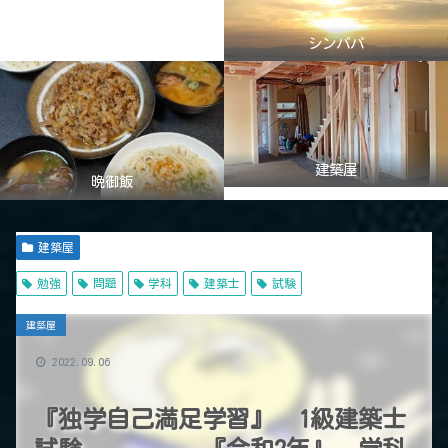
シンパパ
建築屋
晩御飯
建築屋
勉強
問題
学科
建築士
試験
建築屋
2022.09.06
『独学自己満足学習』 1級建築士