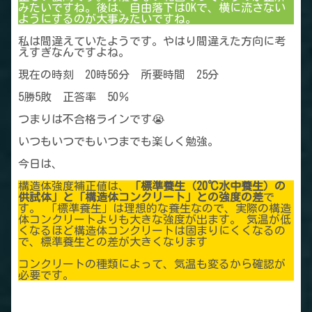
みたいですね。後は、自由落下はOKで、横に流さない
ようにするのが大事みたいですね。
私は間違えていたようです。やはり間違えた方向に考
えすぎなんですよね。
現在の時刻 20時56分 所要時間 25分
5勝5敗 正答率 50％
つまりは不合格ラインです😭
いつもいつでもいつまでも楽しく勉強。
今日は、
構造体強度補正値は、
「標準養生（20℃水中養生）の
供試体」と「構造体コンクリート」との強度の差
で
す。 「標準養生」は理想的な養生なので、実際の構造
体コンクリートよりも大きな強度が出ます。 気温が低
くなるほど構造体コンクリートは固まりにくくなるの
で、標準養生との差が大きくなります
コンクリートの種類によって、気温も変るから確認が
必要です。