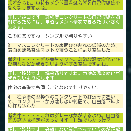
ますからね。単位セメント量を減らすと自己収縮は少
なくなりますよね。
正しい設問です。高強度コンクリートの自己収縮を抑
制するためには、単位セメント量をできるだけ小さく
します。
この回答ですね。シンプルで判りやすい
3 ．マスコンクリートの表面ひび割れの低減のため、
表面を断熱養生マットで覆うことにより養生した。
考え中・・・・断熱養生マット。急激な温度変化でひ
び割れなどが起きないようにする養生ですよね。
正しい設問です。解答通りですね。急激な温度変化が
起きないようにします。
住宅の基礎でも同じことなので判りやすい。
4 ．柱や壁の型枠へのコンクリートの打込みにおい
て、コンクリートが分離しない範囲で、自由落下によ
り打ち込んだ。
考え中・・・・これはグレーな気がするよね。自由落
下の高さは指定があったはず。1.5mでしたっけ？
正しい設問です。分離しない範囲でっていうのが正解