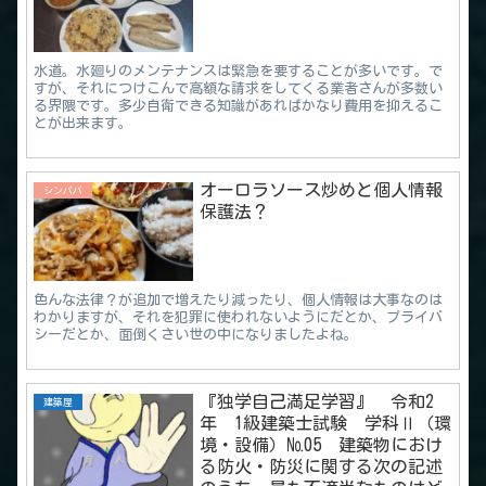
水道。水廻りのメンテナンスは緊急を要することが多いです。で
すが、それにつけこんで高額な請求をしてくる業者さんが多数い
る界隈です。多少自衛できる知識があればかなり費用を抑えるこ
とが出来ます。
オーロラソース炒めと個人情報
シンパパ
保護法？
色んな法律？が追加で増えたり減ったり、個人情報は大事なのは
わかりますが、それを犯罪に使われないようにだとか、プライバ
シーだとか、面倒くさい世の中になりましたよね。
『独学自己満足学習』 令和2
建築屋
年 1級建築士試験 学科Ⅱ（環
境・設備）№05 建築物におけ
る防火・防災に関する次の記述