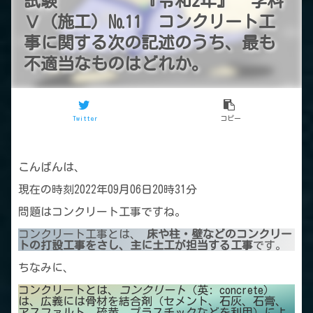
試験 『令和2年』 学科
Ⅴ（施工）№11 コンクリート工
事に関する次の記述のうち、最も
不適当なものはどれか。
Twitter
コピー
こんばんは、
現在の時刻2022年09月06日20時31分
問題はコンクリート工事ですね。
コンクリート工事とは、
床や柱・壁などのコンクリー
トの打設工事をさし、主に土工が担当する工事
です。
ちなみに、
コンクリートとは、
コンクリート
（英: concrete）
は、広義には骨材を結合剤（セメント、石灰、石膏、
アスファルト、硫黄、プラスチックなどを利用）によ