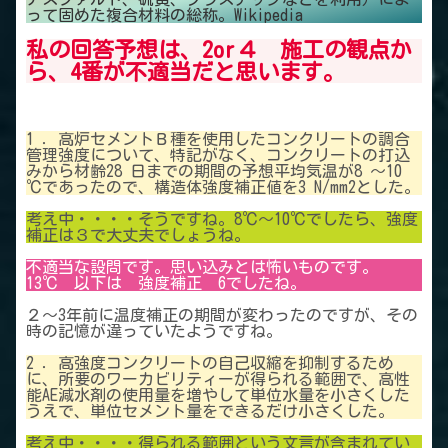
って固めた複合材料の総称。Wikipedia
私の回答予想は、2or４ 施工の観点か
ら、4番が不適当だと思います。
1 ．高炉セメントＢ種を使用したコンクリートの調合
管理強度について、特記がなく、コンクリートの打込
みから材齢28 日までの期間の予想平均気温が8 ～10
℃であったので、構造体強度補正値を3 N/mm2とした。
考え中・・・・そうですね。8℃～10℃でしたら、強度
補正は３で大丈夫でしょうね。
不適当な設問です。思い込みとは怖いものです。
13℃ 以下は 強度補正 6でしたね。
２～3年前に温度補正の期間が変わったのですが、その
時の記憶が違っていたようですね。
2 ．高強度コンクリートの自己収縮を抑制するため
に、所要のワーカビリティーが得られる範囲で、高性
能AE減水剤の使用量を増やして単位水量を小さくした
うえで、単位セメント量をできるだけ小さくした。
考え中・・・・得られる範囲という文言が含まれてい