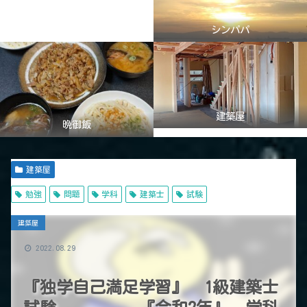
シンパパ
建築屋
晩御飯
建築屋
勉強
問題
学科
建築士
試験
建築屋
2022.08.29
『独学自己満足学習』 1級建築士