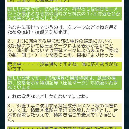
正しい設問です。杭の積込み、荷降ろしは曲げモーメ
ントが最小となる杭の両端から杭長の１/５付近を２点
で支持するようにします。
ちなみに玉掛っていうのは、クレーンなどで物を吊る
ための技術・技能になります。
2 ．JISに適合する異形鉄筋の種類の確認において、
SD295Aについては圧延マークによる表示がないこと
を、SD345 については圧延マークによる表示が「突起
の数1 個（・）」であることを、目視により行った。
考え中・・・・設問通りですよね。他に応えようがな
いです。
正しい設問です。JIS規格品の異形棒鋼は、鉄筋の種
類、規格を示す識別記号（圧延マーク）が鉄筋に刻ま
れています
これは覚えないとしかたないですよね。
3 ．外壁工事に使用する押出成形セメント板の保管に
ついては、積置き場所を平坦で乾燥した屋内とし、台
木を配置したうえで、積置き高さを最大で1.2 mとし
た。
考え中・・・・積置き高さですか？多分1.2mだったと