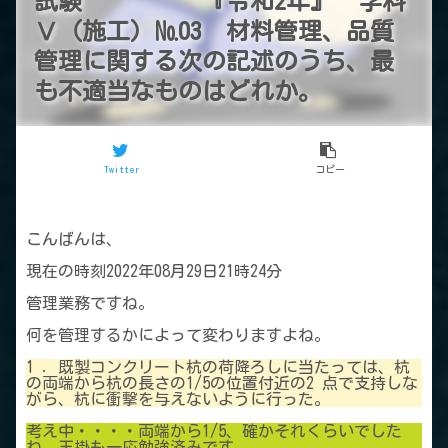
試験 『令和2年』 学科
Ⅴ（施工）№03 材料管理、品質
管理に関する次の記述のうち、最
も不適当なものはどれか。
Twitter
コピー
こんばんは、
現在の時刻2022年08月29日21時24分
管理業務ですね。
何を管理するかによって変わりますよね。
1 ．既製コンクリート杭の荷降ろしに当たっては、杭
の両端から杭の長さの1/5の位置付近の2 点で支持しな
がら、杭に衝撃を与えないように行った。
考え中・・・・両端から1/5、確かそれくらいでした
ね。玉掛も一応勉強済みです。