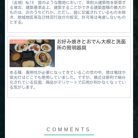
（法規）№16 図のような敷地において、準耐火建築物を新築す
る場合、建築基準法上、建築することができる建築面積の最大の
ものは、次のうちどれか。ただし、図に記載されているものを除
き、地域地区等及び特定行政庁の指定、許可等は考慮しないもの
とする。
お好み焼きとおでん大根と洗面
シンパパ
所の照明器具
ある種、専用性が必要になってきているこの世の中、昔は電球や
蛍光灯はどこでも使用していました。ですが、最近は便利で細分
化されている反面、商品がデリケートで応用が利かなくなってい
る気がします。