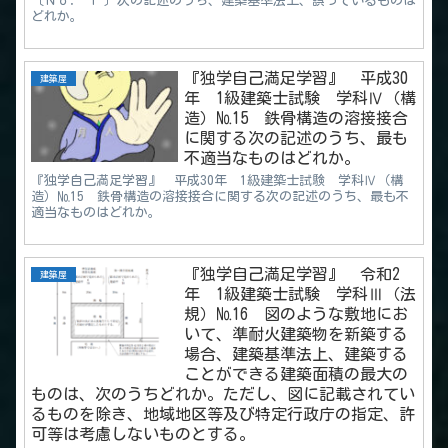
〔Ｎｏ． 1 〕次の記述のうち、建築基準法上、誤っているものは
どれか。
『独学自己満足学習』 平成30
建築屋
年 1級建築士試験 学科Ⅳ（構
造）№15 鉄骨構造の溶接接合
に関する次の記述のうち、最も
不適当なものはどれか。
『独学自己満足学習』 平成30年 1級建築士試験 学科Ⅳ（構
造）№15 鉄骨構造の溶接接合に関する次の記述のうち、最も不
適当なものはどれか。
『独学自己満足学習』 令和2
建築屋
年 1級建築士試験 学科Ⅲ（法
規）№16 図のような敷地にお
いて、準耐火建築物を新築する
場合、建築基準法上、建築する
ことができる建築面積の最大の
ものは、次のうちどれか。ただし、図に記載されてい
るものを除き、地域地区等及び特定行政庁の指定、許
可等は考慮しないものとする。