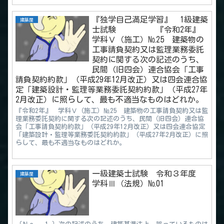
『独学自己満足学習』 1級建築
建築屋
士試験 『令和2年』
学科Ⅴ（施工）№25 建築物の
工事請負契約又は監理業務委託
契約に関する次の記述のうち、
民間（旧四会）連合協会「工事
請負契約約款」（平成29年12月改正）又は四会連合協
定「建築設計・監理等業務委託契約約款」（平成27年
2月改正）に照らして、最も不適当なものはどれか。
『令和2年』 学科Ⅴ（施工）№25 建築物の工事請負契約又は監
理業務委託契約に関する次の記述のうち、民間（旧四会）連合協
会「工事請負契約約款」（平成29年12月改正）又は四会連合協定
「建築設計・監理等業務委託契約約款」（平成27年2月改正）に照
らして、最も不適当なものはどれか。
一級建築士試験 令和３年度
建築屋
学科Ⅲ（法規）№01