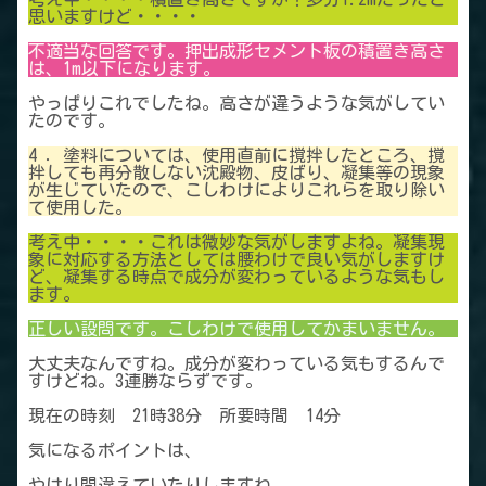
思いますけど・・・・
不適当な回答です。押出成形セメント板の積置き高さ
は、1m以下になります。
やっぱりこれでしたね。高さが違うような気がしてい
たのです。
4 ．塗料については、使用直前に撹拌したところ、撹
拌しても再分散しない沈殿物、皮ばり、凝集等の現象
が生じていたので、こしわけによりこれらを取り除い
て使用した。
考え中・・・・これは微妙な気がしますよね。凝集現
象に対応する方法としては腰わけで良い気がしますけ
ど、凝集する時点で成分が変わっているような気もし
ます。
正しい設問です。こしわけで使用してかまいません。
大丈夫なんですね。成分が変わっている気もするんで
すけどね。3連勝ならずです。
現在の時刻 21時38分 所要時間 14分
気になるポイントは、
やはり間違えていたりしますね。