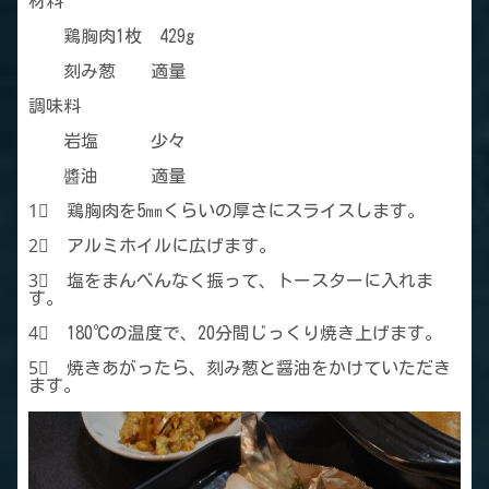
材料
鶏胸肉1枚 429g
刻み葱 適量
調味料
岩塩 少々
醬油 適量
1⃣ 鶏胸肉を5㎜くらいの厚さにスライスします。
2⃣ アルミホイルに広げます。
3⃣ 塩をまんべんなく振って、トースターに入れま
す。
4⃣ 180℃の温度で、20分間じっくり焼き上げます。
5⃣ 焼きあがったら、刻み葱と醤油をかけていただき
ます。