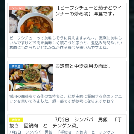
【ビーフシチューと茄子とウイ
シンパパ
ンナーの炒め物】洋食です。
ビーフシチューって美味しそうに見えますよね～。実際に美味し
いんですけどお肉を美味しく頂こうと思うと、煮込み時間やいい
お肉に当たらないとなかなか作る機会が無いんですよね。
お惣菜と中途採用の面談。
建築屋
採用の面談をする側の気持ちと、私が実際に質問する際のテクニ
ックを書いてみました。超一部ですが参考になりますかね？
7月2日 シンパパ 男飯 「手
晩御飯
抜き 回鍋肉 と チンゲン菜」
7月2日 シンパパ 男飯 「手抜き 回鍋肉 と チンゲン