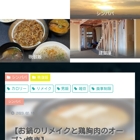
シンパパ
建築屋
晩御飯
シンパパ
晩御飯
カロリー
リメイク
男飯
雑炊
食事制限
シンパパ
2023.02.16
【お鍋のリメイクと鶏胸肉のオー