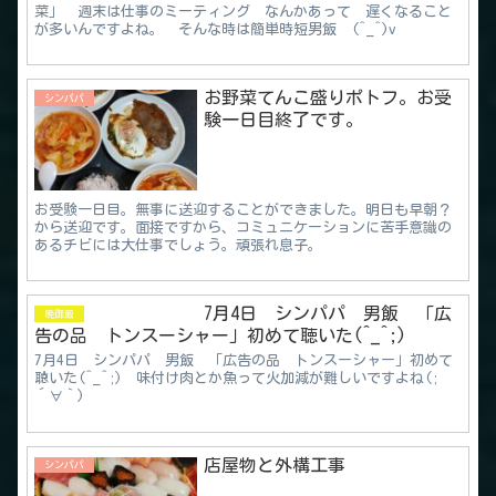
菜」 週末は仕事のミーティング なんかあって 遅くなること
が多いんですよね。 そんな時は簡単時短男飯 (^_^)v
お野菜てんこ盛りポトフ。お受
シンパパ
験一日目終了です。
お受験一日目。無事に送迎することができました。明日も早朝？
から送迎です。面接ですから、コミュニケーションに苦手意識の
あるチビには大仕事でしょう。頑張れ息子。
7月4日 シンパパ 男飯 「広
晩御飯
告の品 トンスーシャー」初めて聴いた(^_^;)
7月4日 シンパパ 男飯 「広告の品 トンスーシャー」初めて
聴いた(^_^;) 味付け肉とか魚って火加減が難しいですよね(;
´∀｀)
店屋物と外構工事
シンパパ