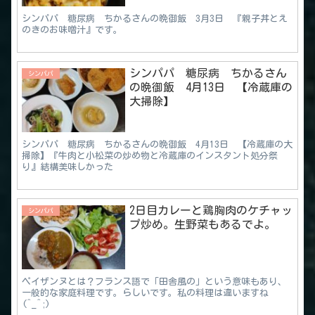
シンパパ 糖尿病 ちかるさんの晩御飯 3月3日 『親子丼とえ
のきのお味噌汁』です。
シンパパ 糖尿病 ちかるさん
シンパパ
の晩御飯 4月13日 【冷蔵庫の
大掃除】
シンパパ 糖尿病 ちかるさんの晩御飯 4月13日 【冷蔵庫の大
掃除】『牛肉と小松菜の炒め物と冷蔵庫のインスタント処分祭
り』結構美味しかった
2日目カレーと鶏胸肉のケチャッ
シンパパ
プ炒め。生野菜もあるでよ。
ペイザンヌとは？フランス語で「田舎風の」という意味もあり、
一般的な家庭料理です。らしいです。私の料理は違いますね
(^_^;)