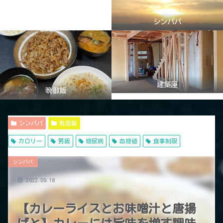
シンパパ
建築屋
晩御飯
シンパパ
晩御飯
カロリー
男飯
糖尿病
血糖値
食事制限
シンパパ
2022.09.18
【カレーライスとお味噌汁と唐揚