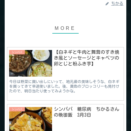
ちかる
【白ネギと牛肉と舞茸のすき焼
シンパパ
き風とソーセージとキャベツの
卵とじと粉ふき芋】
今日は野菜に買い出しにいって、地元産の美味しそうな、白ネギ
を買ってきて早速使いました。後、黄色のブロッコリーも見付け
たので、明日当たり使ってみようかな。
シンパパ 糖尿病 ちかるさん
シンパパ
の晩御飯 3月3日