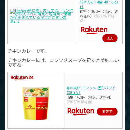
12本入り×4袋 48P 小分
け
価格：1030円（税込、送
料無料)
(2022/9/18時
点)
楽天
で購
チキンカレーです。
入
チキンカレーには、コンソメスープを足すと美味しい
ですね。
味の素KK コンソメ 固形パウチ
(30コ入)
価格：483円（税込、送料別)
(2022/9/18時点)
楽天で
購入