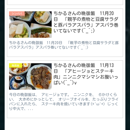
ちかるさんの晩御飯 11月20
シンパパ
日 「親芋の煮物と豆腐サラダ
と豚バラアスパラ」アスパラ巻
いてないです(^_^;)
ちかるさんの晩御飯 11月20日 「親芋の煮物と豆腐サラダと豚
バラアスパラ」アスパラ巻いてないです(^_^;)
ちかるさんの晩御飯 11月13
晩御飯
日 「アヒージョとステーキ
肉」ニンニクマシマシお腹いっ
ぱい(^_^)v
今日の晩御飯は、 アヒージョです。 ニンニクを、 ６かけくら
い、 大きめにかっとして、 オリーブオイルを、たっぷりフライ
パンに入れたら、 ステーキ肉を焼いていきます(*'ω'*) じっく
り中火で、...