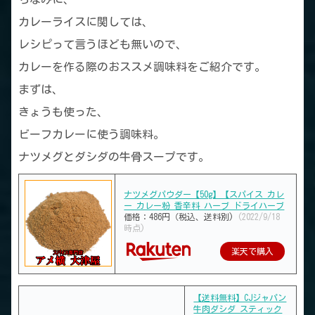
カレーライスに関しては、
レシピって言うほども無いので、
カレーを作る際のおススメ調味料をご紹介です。
まずは、
きょうも使った、
ビーフカレーに使う調味料。
ナツメグとダシダの牛骨スープです。
ナツメグパウダー【50g】【スパイス カレ
ー カレー粉 香辛料 ハーブ ドライハーブ
価格：486円（税込、送料別)
(2022/9/18
時点)
楽天で購入
【送料無料】CJジャパン
牛肉ダシダ スティック