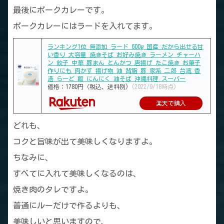
最後にポークカレーです。
ポークカレーにはラードを入れてます。
ランキング1位 無添加 ラード 600g 国産 だから出せる甘
い香り 大容量 焼きそば お好み焼き ラーメン チャーハ
ン 餃子 中華 豚まん とんかつ 唐揚げ たこ焼き お菓子
作りにも 肉かす 揚げ物 油 背脂 豚 家系 二郎 台湾 香
港 らーど 飯 にんにく 油そば 沖縄料理 スーパー
価格：1780円（税込、送料別)
(2022/9/18時点)
楽天で購入
どれも、
コクと旨味が出て美味しくなりますよ。
ちなみに、
すべてに入れて美味しくなるのは、
焼き肉のタレですよ。
普通にルーだけで作るよりも、
美味しいと思いますので、