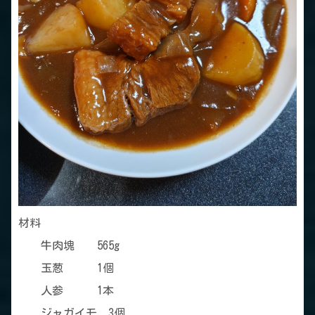
材料
牛肉塊 565g
玉葱 1個
人参 1本
ジャガイモ 3個