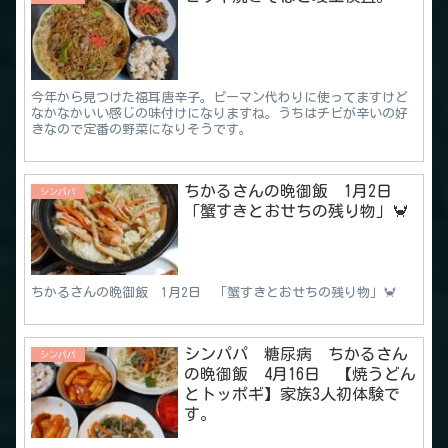
今年から見つけた福耳唐辛子。ピーマン代わりに使ってますけど
なかなかいい感じの味付けになりますね。うちはチビが辛いの好
きなので定番の野菜になりそうです。
ちかるさんの晩御飯 1月2日
シンパパ
「蟹すきとおせちの残り物」🦀
ちかるさんの晩御飯 1月2日 「蟹すきとおせちの残り物」🦀
シンパパ 糖尿病 ちかるさん
シンパパ
の晩御飯 4月16日 【焼うどん
とトッポギ】家族3人初体験で
す。