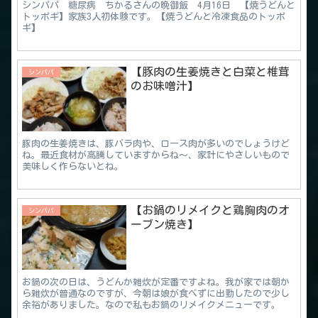
シンパパ 糖尿病 ちかるさんの晩御飯 4月16日 【焼うどんと
トッポギ】家族3人初体験です。【焼うどんと冷凍食品のトッポ
ギ】
【豚肉の生姜焼きと白菜と椎茸
シンパパ
のお味噌汁】
豚肉の生姜焼きは、豚バラ肉や、ロース肉が多いのでしょうけど
ね。最近食材が高騰していますからね～、家計にやさしいもので
美味しく作らないとね。
【お鍋のリメイクと鶏胸肉のオ
シンパパ
ーブン焼き】
お鍋の次の日は、うどんか雑炊が定番ですよね。我が家では朝か
ら雑炊が普通なのですが、今朝は娘が食べずに出勤したので少し
余裕がありました。なので私もお鍋のリメイクメニューです。