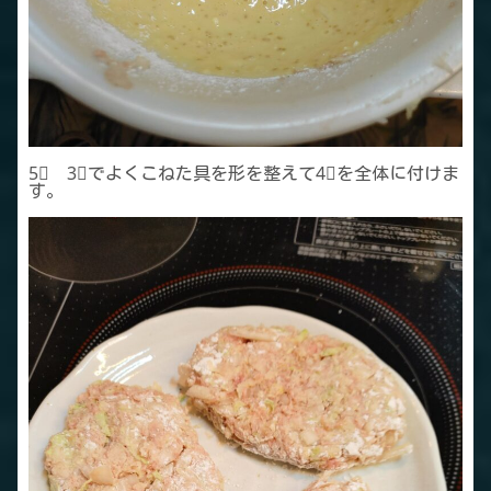
5⃣ 3⃣でよくこねた具を形を整えて4⃣を全体に付けま
す。