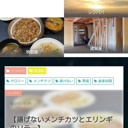
シンパパ
建築屋
晩御飯
シンパパ
晩御飯
カロリー
メンチカツ
揚げない
男飯
食事制限
シンパパ
2023.01.31
【揚げないメンチカツとエリンギ