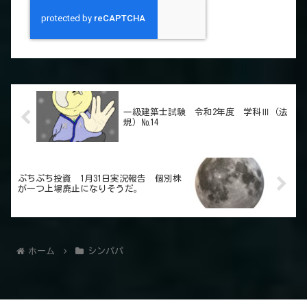
一級建築士試験 令和2年度 学科Ⅲ（法
規）№14
ぷちぷち投資 1月31日実況報告 個別株
が一つ上場廃止になりそうだ。
ホーム
シンパパ