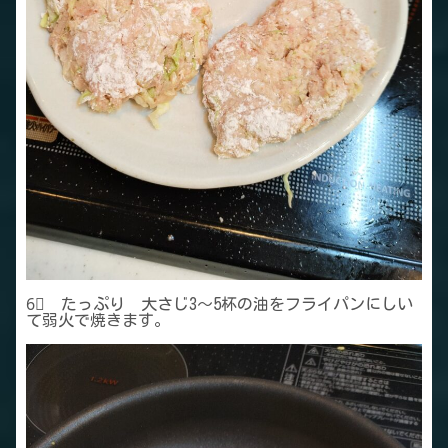
6⃣ たっぷり 大さじ3～5杯の油をフライパンにしい
て弱火で焼きます。