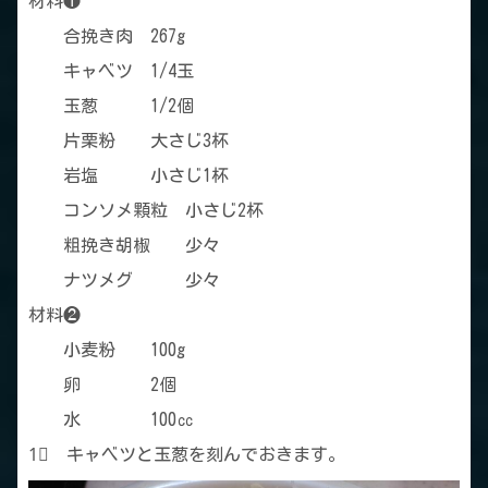
材料❶
合挽き肉 267g
キャベツ 1/4玉
玉葱 1/2個
片栗粉 大さじ3杯
岩塩 小さじ1杯
コンソメ顆粒 小さじ2杯
粗挽き胡椒 少々
ナツメグ 少々
材料❷
小麦粉 100g
卵 2個
水 100㏄
1⃣ キャベツと玉葱を刻んでおきます。