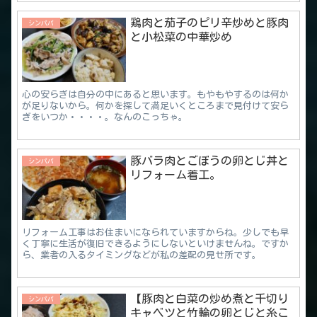
鶏肉と茄子のピリ辛炒めと豚肉
シンパパ
と小松菜の中華炒め
心の安らぎは自分の中にあると思います。もやもやするのは何か
が足りないから。何かを探して満足いくところまで見付けて安ら
ぎをいつか・・・・。なんのこっちゃ。
豚バラ肉とごぼうの卵とじ丼と
シンパパ
リフォーム着工。
リフォーム工事はお住まいになられていますからね。少しでも早
く丁寧に生活が復旧できるようにしないといけませんね。ですか
ら、業者の入るタイミングなどが私の差配の見せ所です。
【豚肉と白菜の炒め煮と千切り
シンパパ
キャベツと竹輪の卵とじと糸こ