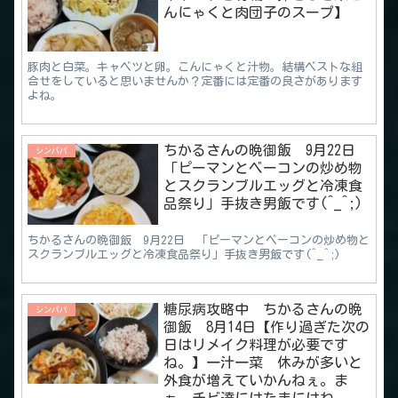
んにゃくと肉団子のスープ】
豚肉と白菜。キャベツと卵。こんにゃくと汁物。結構ベストな組
合せをしていると思いませんか？定番には定番の良さがあります
よね。
ちかるさんの晩御飯 9月22日
シンパパ
「ピーマンとベーコンの炒め物
とスクランブルエッグと冷凍食
品祭り」手抜き男飯です(^_^;)
ちかるさんの晩御飯 9月22日 「ピーマンとベーコンの炒め物と
スクランブルエッグと冷凍食品祭り」手抜き男飯です(^_^;)
糖尿病攻略中 ちかるさんの晩
シンパパ
御飯 8月14日【作り過ぎた次の
日はリメイク料理が必要です
ね。】一汁一菜 休みが多いと
外食が増えていかんねぇ。ま