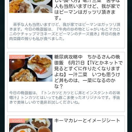
しい食べ方】零汁三菜 苦手な
人も当然いますけど、我が家で
はピーマンはガッツリ頂きま
す。
苦手な人も当然いますけど、我が家ではピーマンはガッツリ頂
きます。今日の晩御飯は、『牛肉の炒め物とじゃがいもとマカロ
ニのケチャップマヨネーズとピーマンのチーズ焼き』昨日の挽き
肉豆腐の残りも私が食べました。
糖尿病攻略中 ちかるさんの晩
シンパパ
御飯 6月21日【TVとかネットで
見るとすぐに作りたくなります
よね】一汁二菜 いつも思うけ
ど丼ものは、一菜になるのか
な？
今日の晩御飯は、『トンカツとカツとじ丼とインスタントのお味
噌汁』トンカツとはいっても豚こま使ったオリジナルです。手抜
きで美味しいので是非お試しくださいね。
キーマカレーとイメージシート
シンパパ