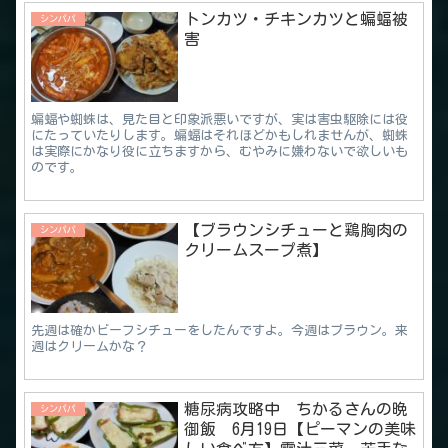
トンカツ・チキンカツと蝙蝠被
シンパパ
害
蝙蝠や蜘蛛は、見た目と印象派悪いですが、実は害虫駆除には役
にたっていたりします。蝙蝠はそれほどかもしれませんが、蜘蛛
は実際にかなり役に立ちますから、むやみに嫌わないで欲しいも
のです。
【ブラウンシチューと鶏胸肉の
シンパパ
クリームスープ煮】
先週は確かビーフシチューをしたんですよ。今週はブラウン。来
週はクリームかな？
糖尿病攻略中 ちかるさんの晩
シンパパ
御飯 6月19日【ピーマンの美味