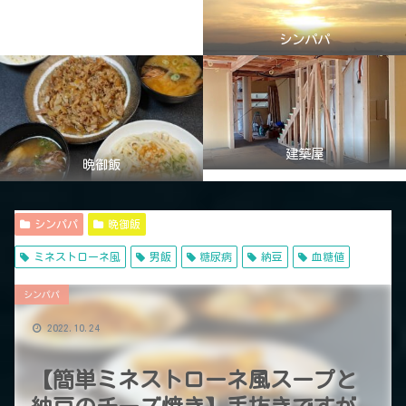
シンパパ
建築屋
晩御飯
シンパパ
晩御飯
ミネストローネ風
男飯
糖尿病
納豆
血糖値
シンパパ
2022.10.24
【簡単ミネストローネ風スープと