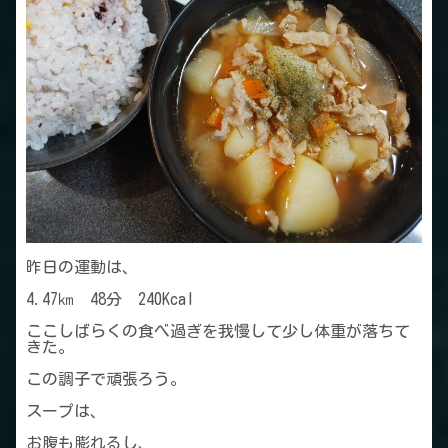
昨日の運動は、
4.47㎞ 48分 240Kcal
ここしばらくの食べ過ぎを我慢して少し体重が落ちて
きた。
この調子で頑張ろう。
スープは、
お腹も膨れるし、