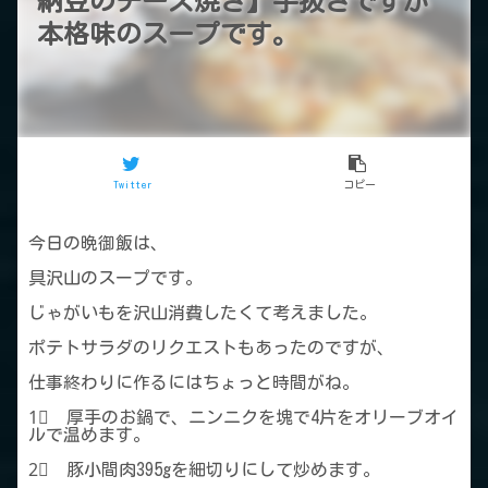
納豆のチーズ焼き】手抜きですが
本格味のスープです。
Twitter
コピー
今日の晩御飯は、
具沢山のスープです。
じゃがいもを沢山消費したくて考えました。
ポテトサラダのリクエストもあったのですが、
仕事終わりに作るにはちょっと時間がね。
1⃣ 厚手のお鍋で、ニンニクを塊で4片をオリーブオイ
ルで温めます。
2⃣ 豚小間肉395gを細切りにして炒めます。