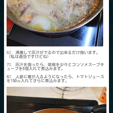
6⃣ 沸騰して灰汁がでるので出来るだけ掬います。
（私は適当ですけどね）
7⃣ 灰汁を掬ったら、胡椒を少々とコンソメスープキ
ューブを6個入れて煮込みます。
8⃣ 人参に箸が入るようになったら、トマトジュース
を150㏄入れてさらに煮込みます。