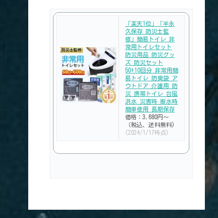
「楽天1位」「半永
久保存 防災士監
修」簡易トイレ 非
常用トイレセット
防災用品 防災グッ
ズ 防災セット
50+10回分 非常用簡
易トイレ 防臭袋 ア
ウトドア 介護用 防
災 携帯トイレ 台風
洪水 災害時 断水時
簡単使用 長期保存
価格：3,680円～
（税込、送料無料)
(2024/1/17時点)