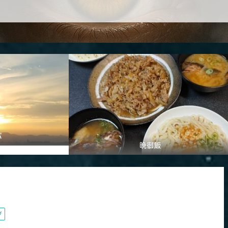
パ
晩御飯
グ