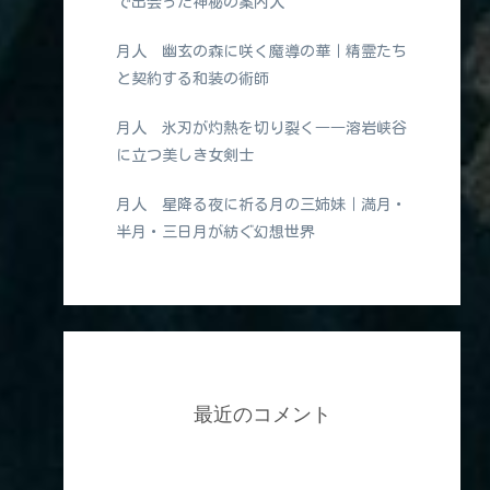
で出会った神秘の案内人
月人 幽玄の森に咲く魔導の華｜精霊たち
と契約する和装の術師
月人 氷刃が灼熱を切り裂く――溶岩峡谷
に立つ美しき女剣士
月人 星降る夜に祈る月の三姉妹｜満月・
半月・三日月が紡ぐ幻想世界
最近のコメント