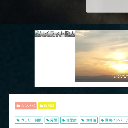
AIイラスト職人
シンパ
シンパパ
晩御飯
カロリー制限
男飯
糖尿病
血糖値
豆腐ハンバー