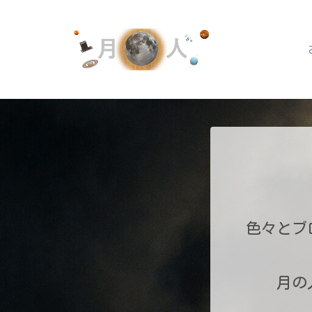
色々とブ
月の