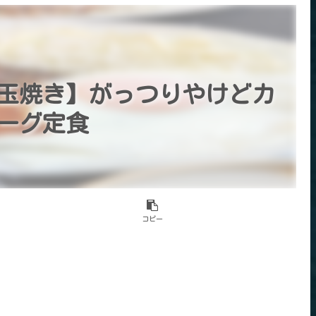
玉焼き】がっつりやけどカ
ーグ定食
コピー