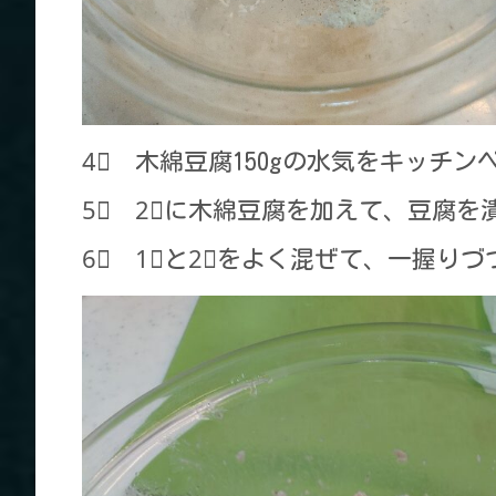
4⃣ 木綿豆腐150gの水気をキッチ
5⃣ 2⃣に木綿豆腐を加えて、豆腐
6⃣ 1⃣と2⃣をよく混ぜて、一握り