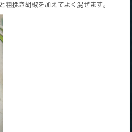
/2と粗挽き胡椒を加えてよく混ぜます。