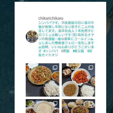
chikarichikaru
シンパパです。平成最後の日に嫁の不
倫が発覚し令和になり息子と二人の生
活してます。高卒社会人１年生男子と
のコミュは難しいです(笑)悩めるオヤ
ジの晩御飯✨娘は無事にゴールイン⛪
㊗️しました🐉無言フォロー失礼します
🙏訪問、いいね👍️ありがとうございま
す
#シンパパ #男飯 #親父飯 #目
指せイケオジ