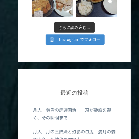
さらに読み込む...
Instagram でフォロー
最近の投稿
月人 黄昏の廃遊園地――刃が静寂を裂
く、その瞬間まで
月人 月の三姉妹と幻影の白兎｜満月の森