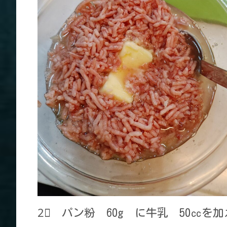
2⃣ パン粉 60g に牛乳 50㏄を