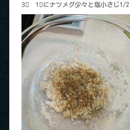
3⃣ 1⃣にナツメグ少々と塩小さじ1