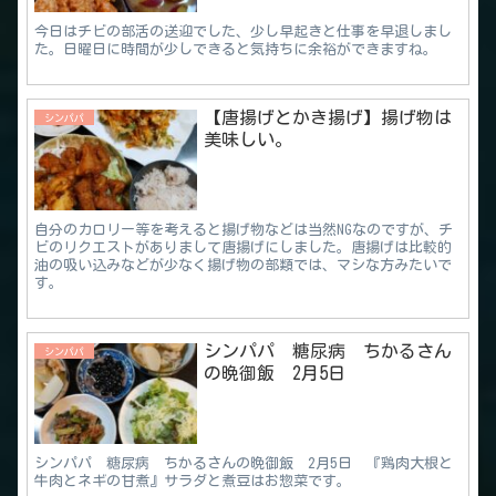
今日はチビの部活の送迎でした、少し早起きと仕事を早退しまし
た。日曜日に時間が少しできると気持ちに余裕ができますね。
【唐揚げとかき揚げ】揚げ物は
シンパパ
美味しい。
自分のカロリー等を考えると揚げ物などは当然NGなのですが、チ
ビのリクエストがありまして唐揚げにしました。唐揚げは比較的
油の吸い込みなどが少なく揚げ物の部類では、マシな方みたいで
す。
シンパパ 糖尿病 ちかるさん
シンパパ
の晩御飯 2月5日
シンパパ 糖尿病 ちかるさんの晩御飯 2月5日 『鶏肉大根と
牛肉とネギの甘煮』サラダと煮豆はお惣菜です。