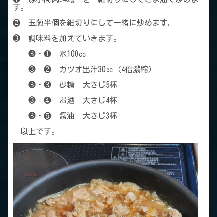
す。
❷ 玉葱半個を細切りにして一緒に炒めます。
❸ 調味料を加えていきます。
❸‐❶ 水100㏄
❸‐❷ カツオ出汁30㏄（4倍濃縮）
❸‐❸ 砂糖 大さじ5杯
❸‐❹ お酒 大さじ4杯
❸‐❺ 醤油 大さじ3杯
以上です。