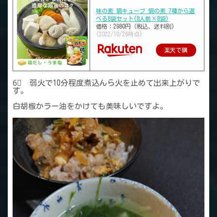
味の素 鍋キューブ 鍋の素 7種から選
べる8袋セット(8人前×8袋)
価格：2980円（税込、送料別)
(2022/10/26時点)
楽天で購
入
6⃣ 弱火で10分程度煮込んら火を止めて出来上がりで
す。
白胡椒かラー油をかけても美味しいですよ。