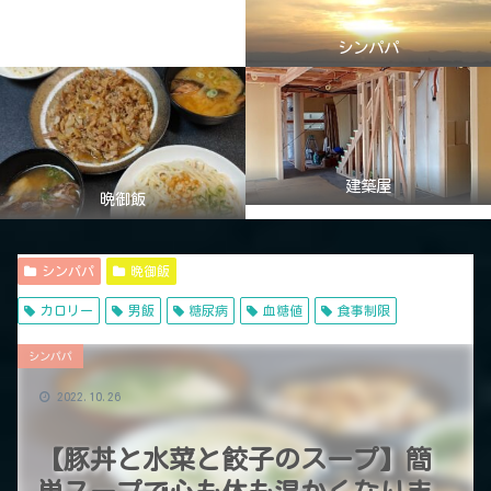
シンパパ
建築屋
晩御飯
シンパパ
晩御飯
カロリー
男飯
糖尿病
血糖値
食事制限
シンパパ
2022.10.26
【豚丼と水菜と餃子のスープ】簡