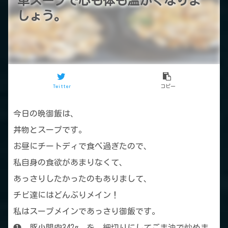
単スープで心も体も温かくなりま
しょう。
Twitter
コピー
今日の晩御飯は、
丼物とスープです。
お昼にチートディで食べ過ぎたので、
私自身の食欲があまりなくて、
あっさりしたかったのもありまして、
チビ達にはどんぶりメイン！
私はスープメインであっさり御飯です。
❶ 豚小間肉342g を 細切りにしてごま油で炒めま