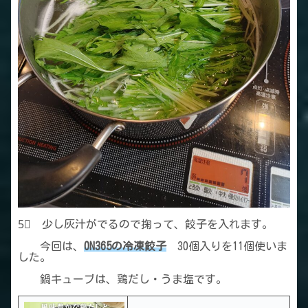
5⃣ 少し灰汁がでるので掬って、餃子を入れます。
今回は、
ON365の冷凍餃子
30個入りを11個使いま
した。
鍋キューブは、鶏だし・うま塩です。