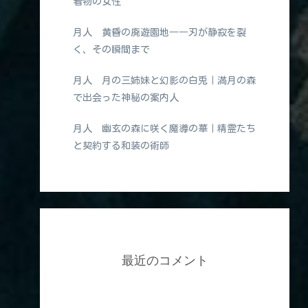
着物の女性
月人 黄昏の廃遊園地――刃が静寂を裂
く、その瞬間まで
月人 月の三姉妹と幻影の白兎｜満月の森
で出会った神秘の案内人
月人 幽玄の森に咲く魔導の華｜精霊たち
と契約する和装の術師
最近のコメント