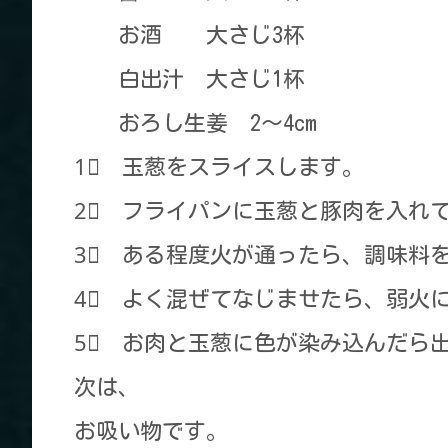
お酒 大さじ3杯
白出汁 大さじ1杯
おろし生姜 2～4cm
1⃣ 玉葱をスライスします。
2⃣ フライパンに玉葱と豚肉を入れ
3⃣ ある程度火が通ったら、調味料
4⃣ よく混ぜてなじませたら、弱火
5⃣ お肉と玉葱に色が染み込んだら
次は、
お吸い物です。