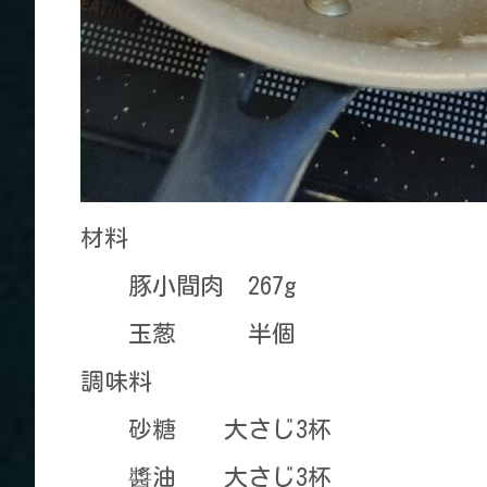
材料
豚小間肉 267g
玉葱 半個
調味料
砂糖 大さじ3杯
醬油 大さじ3杯