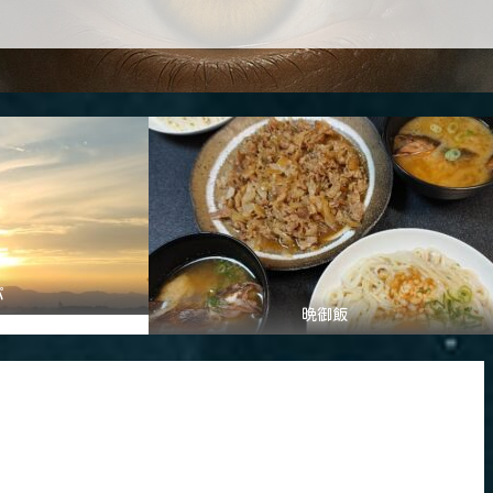
パ
晩御飯