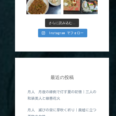
さらに読み込む...
Instagram でフォロー
最近の投稿
月人 月夜の縁側で灯す夏の記憶｜三人の
和装美人と線香花火
月人 滅びの空に芽吹く祈り｜廃墟に立つ