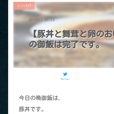
シンパパ
2023.01.29
【豚丼と舞茸と卵のお
の御飯は完了です。
Twitter
今日の晩御飯は、
豚丼です。