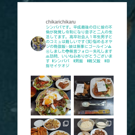
chikarichikaru
シンパパです。平成最後の日に嫁の不
倫が発覚し令和になり息子と二人の生
活してます。高卒社会人１年生男子と
のコミュは難しいです(笑)悩めるオヤ
ジの晩御飯✨娘は無事にゴールイン⛪
㊗️しました🐉無言フォロー失礼します
🙏訪問、いいね👍️ありがとうございま
す
#シンパパ #男飯 #親父飯 #目
指せイケオジ