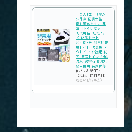
「楽天1位」「半永
久保存 防災士監
修」簡易トイレ 非
常用トイレセット
防災用品 防災グッ
ズ 防災セット
50+10回分 非常用簡
易トイレ 防臭袋 ア
ウトドア 介護用 防
災 携帯トイレ 台風
洪水 災害時 断水時
簡単使用 長期保存
価格：3,680円～
（税込、送料無料)
(2024/1/17時点)