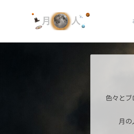
色々とブ
月の