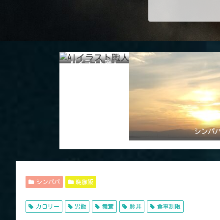
AIイラスト職人
シンパ
シンパパ
晩御飯
カロリー
男飯
舞茸
豚丼
食事制限