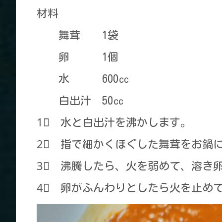
材料
舞茸 1袋
卵 1個
水 600㏄
白出汁 50㏄
1⃣ 水と白出汁を沸かします。
2⃣ 指で細かくほぐした舞茸をお鍋
3⃣ 沸騰したら、火を弱めて、溶き
4⃣ 卵がふんわりとしたら火を止め