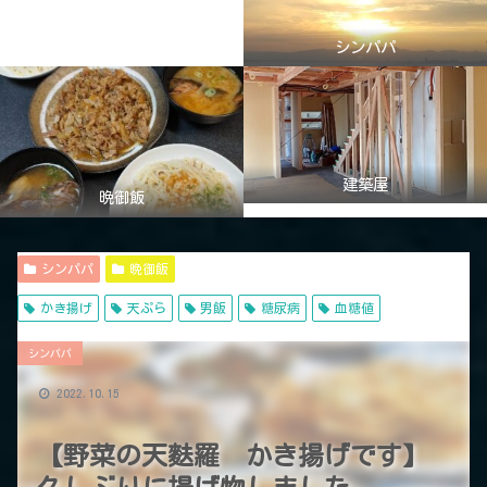
シンパパ
建築屋
晩御飯
シンパパ
晩御飯
かき揚げ
天ぷら
男飯
糖尿病
血糖値
シンパパ
2022.10.15
【野菜の天麩羅 かき揚げです】