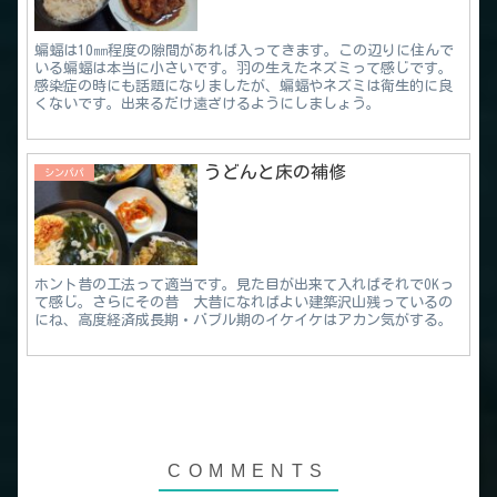
蝙蝠は10㎜程度の隙間があれば入ってきます。この辺りに住んで
いる蝙蝠は本当に小さいです。羽の生えたネズミって感じです。
感染症の時にも話題になりましたが、蝙蝠やネズミは衛生的に良
くないです。出来るだけ遠ざけるようにしましょう。
うどんと床の補修
シンパパ
ホント昔の工法って適当です。見た目が出来て入ればそれでOKっ
て感じ。さらにその昔 大昔になればよい建築沢山残っているの
にね、高度経済成長期・バブル期のイケイケはアカン気がする。