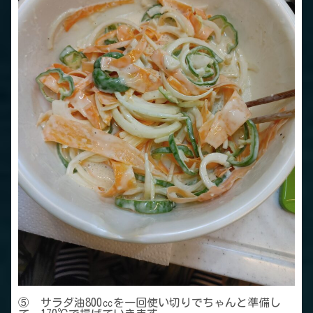
⑤ サラダ油800㏄を一回使い切りでちゃんと準備し