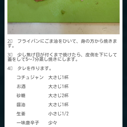
2⃣ フライパンにごま油をひいて、身の方から焼きま
す。
3⃣ 少し焦げ目が付くまで焼けたら、皮側を下にして
蓋をして5～7分蒸し焼きにします。
4⃣ タレを作ります。
コチュジャン 大さじ1杯
お酒 大さじ1杯
砂糖 大さじ2杯
醤油 大さじ1杯
生姜 小さじ1/2
一味唐辛子 少々