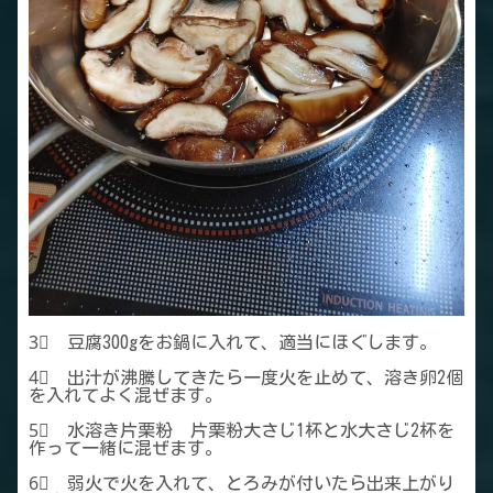
3⃣ 豆腐300gをお鍋に入れて、適当にほぐします。
4⃣ 出汁が沸騰してきたら一度火を止めて、溶き卵2個
を入れてよく混ぜます。
5⃣ 水溶き片栗粉 片栗粉大さじ1杯と水大さじ2杯を
作って一緒に混ぜます。
6⃣ 弱火で火を入れて、とろみが付いたら出来上がり