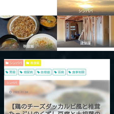
シンパパ
建築屋
晩御飯
シンパパ
晩御飯
男飯
糖尿病
血糖値
豆腐
食事制限
シンパパ
2022.11.04
【鶏のチーズダッカルビ風と椎茸