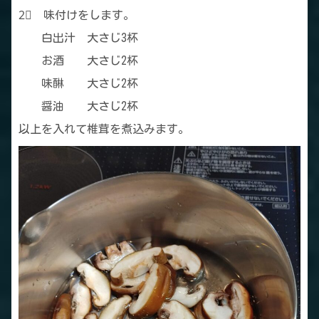
2⃣ 味付けをします。
白出汁 大さじ3杯
お酒 大さじ2杯
味醂 大さじ2杯
醤油 大さじ2杯
以上を入れて椎茸を煮込みます。