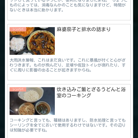
ットして洗っているやつとか、便利になりましたよね。 ちょっと
ものによっては、消毒なんかのことも気になりますけど、時間が
ないときは本当に助かります。
麻婆茄子と排水の詰まり
シンパパ
大雨洪水警報、これはまだ良いです。これに暴風が付くと心がざ
わつきます。ものが飛んだり、足場や仮設トイレが倒れたり、す
ぐに周りに影響の出ることが起きますからね。
炊き込みご飯とざるうどんと浴
シンパパ
室のコーキング
コーキングと言っても、種類はありますし、防水処理と言っても
シーリングを全てにおいて使用するわけではないです。その辺り
は知識が必要ですね。