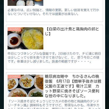
必要なのは、広い知識と、情報の更新。新しい技術を覚えて行か
ないとついていけない。それでは提案が出来ない。
【白菜の出汁煮と鶏胸肉の卵と
シンパパ
じ】
昨日につづきシンプルな御飯です。2日続けたので、チビ達に明日
は少しこってり目を食べさせてあげないと、と、思う今日この頃
です。体重は少し減りました。誤差の範囲ですが・・・・。
糖尿病攻略中 ちかるさんの晩
シンパパ
御飯 6月17日【簡単手抜きは親
父飯の王道です】零汁三菜 カ
ット野菜に焼きそばソース便利
な世の中になりました。
『ソース焼きそばとキュウリとワカメの酢の物と鶏腿肉のタンド
リーチキン風』調味料もそうですけど、野菜なんかも、冷凍やカ