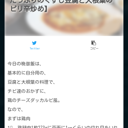
たっぷりのくずし豆腐と大根葉の
ピリ辛炒め】
Twitter
コピー
今日の晩御飯は、
基本的に自分用の、
豆腐と大根葉の料理で、
チビ達のおかずに、
鶏のチーズダッカルビ風。
なので、
まずは鶏肉
1⃣ 鶏腿肉1枚273gに両面に1㎝くらいの切れ目をいれ