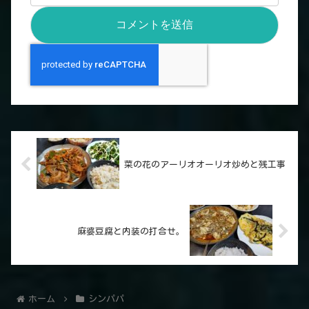
菜の花のアーリオオーリオ炒めと残工事
麻婆豆腐と内装の打合せ。
ホーム
シンパパ