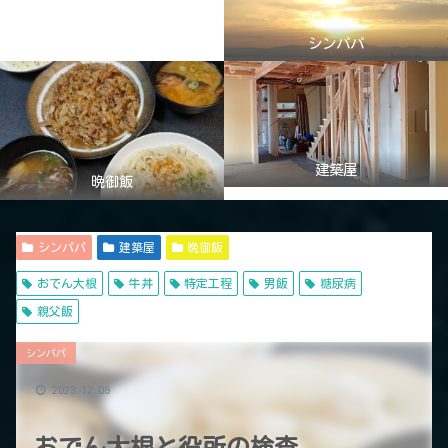
シンパパ
建築屋
晩御飯
シンパパ
建築屋
晩御飯
おでん大根
牛丼
特定工程
男飯
糖尿病
親父飯
シンパパ
2023.12.08
おでん大根と役所の検査。