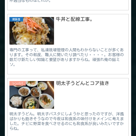
不適当なものはどれか。
牛丼と配線工事。
建築屋
専門の工事って、私達現場管理の人間もわからないことが多くあ
ります。その都度、職人に聞いたり調べたり・・・・。お客様の
数だけ新たしい知識と要望がありますからね。頑張れ俺の脳ミ
ソ。
明太子うどんとコア抜き
シンパパ
明太子うどん。明太子パスタにしようかと思ったのですが、洋風
ばかりも飽きそうなので今夜は和食系の味付けをメインに考えま
した。チビに野菜を食べさせるのにも和食系が良いみたいですか
らね。