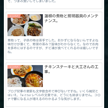
て、つまみ食いしてしまいました。
蓮根の煮物と照明器具のメンテ
シンパパ
ナンス。
煮物って、子供の時は苦手でした。おかずにならないんですよね
味付けが薄くて、野菜の苦み？旨味がわからなくて。なのでお肉
を多めにはするのですが、チビ達が食べてくれるのは嬉しいです
ね。
チキンステーキと大工さんの工
シンパパ
事。
ブログ記事の更新も文字数含めて伸びないですね。いくら雑記と
はいえ、Twitterレベルの文章では、どうにも始まりません。コロ
ナで鬱になる人が増えるのわかるような気がします。