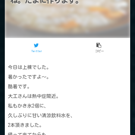
ね。たまに作ります。
Twitter
コピー
今日は上棟でした。
暑かったですよ～。
酷暑です。
大工さんは熱中症間近。
私もかき氷2個に、
久しぶりに甘い清涼飲料水を、
2本頂きました。
帰って来てからも、