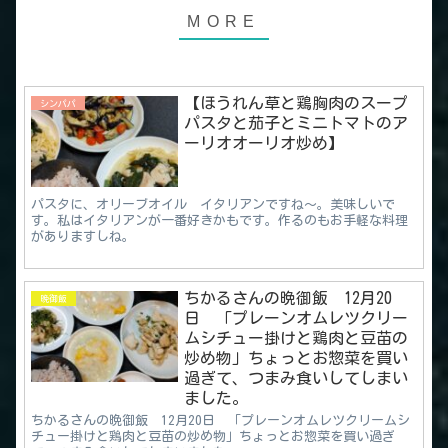
【ほうれん草と鶏胸肉のスープ
シンパパ
パスタと茄子とミニトマトのア
ーリオオーリオ炒め】
パスタに、オリーブオイル イタリアンですね～。美味しいで
す。私はイタリアンが一番好きかもです。作るのもお手軽な料理
がありますしね。
ちかるさんの晩御飯 12月20
晩御飯
日 「プレーンオムレツクリー
ムシチュー掛けと鶏肉と豆苗の
炒め物」ちょっとお惣菜を買い
過ぎて、つまみ食いしてしまい
ました。
ちかるさんの晩御飯 12月20日 「プレーンオムレツクリームシ
チュー掛けと鶏肉と豆苗の炒め物」ちょっとお惣菜を買い過ぎ