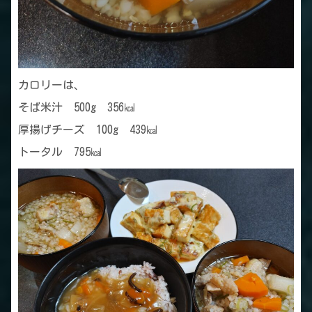
カロリーは、
そば米汁 500g 356㎉
厚揚げチーズ 100g 439㎉
トータル 795㎉