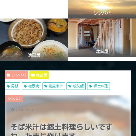
シンパパ
建築屋
晩御飯
シンパパ
晩御飯
男飯
糖尿病
蕎麦米汁
親父飯
郷土料理
シンパパ
2023.07.27
そば米汁は郷土料理らしいです