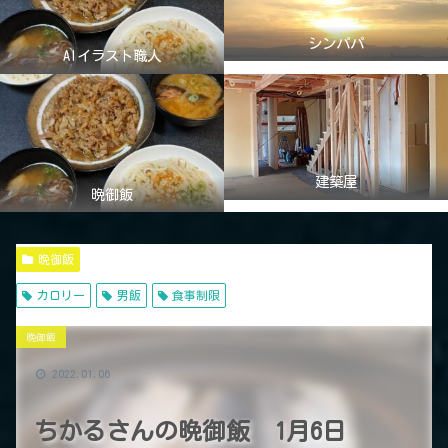
シンパパ
AIイラスト職人
建築屋
晩御飯
晩御飯
カロリー
男飯
食事制限
晩御飯
2022.01.06
ちかるさんの晩御飯 1月6日