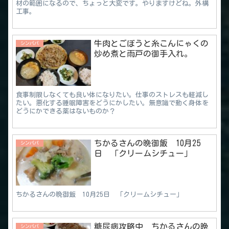
材の範囲になるので、ちょっと大変です。やりますけどね。外構
工事。
牛肉とごぼうと糸こんにゃくの
シンパパ
炒め煮と雨戸の御手入れ。
食事制限しなくても良い体になりたい。仕事のストレスも軽減し
たい。悪化する睡眠障害をどうにかしたい。無意識で動く身体を
どうにかできる薬はないものか？
ちかるさんの晩御飯 10月25
シンパパ
日 「クリームシチュー」
ちかるさんの晩御飯 10月25日 「クリームシチュー」
糖尿病攻略中 ちかるさんの晩
シンパパ