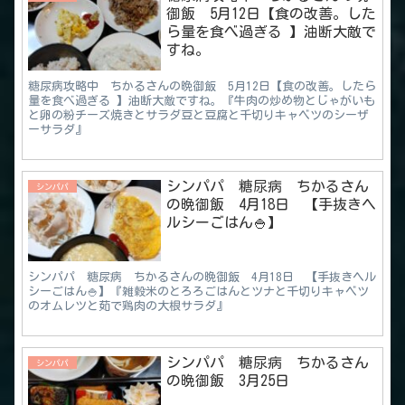
御飯 5月12日【食の改善。した
ら量を食べ過ぎる 】油断大敵で
すね。
糖尿病攻略中 ちかるさんの晩御飯 5月12日【食の改善。したら
量を食べ過ぎる 】油断大敵ですね。『牛肉の炒め物とじゃがいも
と卵の粉チーズ焼きとサラダ豆と豆腐と千切りキャベツのシーザ
ーサラダ』
シンパパ 糖尿病 ちかるさん
シンパパ
の晩御飯 4月18日 【手抜きヘ
ルシーごはん🍚】
シンパパ 糖尿病 ちかるさんの晩御飯 4月18日 【手抜きヘル
シーごはん🍚】『雑穀米のとろろごはんとツナと千切りキャベツ
のオムレツと茹で鶏肉の大根サラダ』
シンパパ 糖尿病 ちかるさん
シンパパ
の晩御飯 3月25日