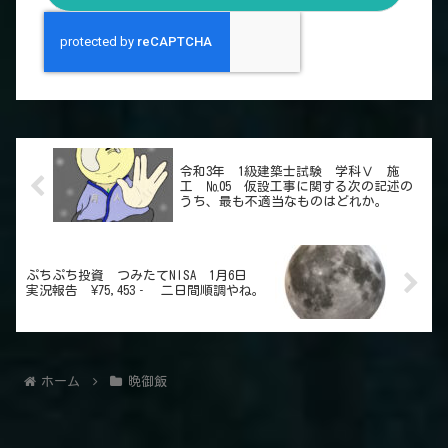
令和3年 1級建築士試験 学科Ⅴ 施
工 №05 仮設工事に関する次の記述の
うち、最も不適当なものはどれか。
ぷちぷち投資 つみたてNISA 1月6日
実況報告 ¥75,453‐ 二日間順調やね。
ホーム
晩御飯