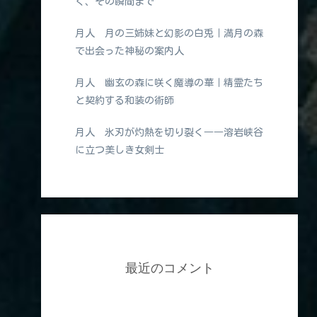
く、その瞬間まで
月人 月の三姉妹と幻影の白兎｜満月の森
で出会った神秘の案内人
月人 幽玄の森に咲く魔導の華｜精霊たち
と契約する和装の術師
月人 氷刃が灼熱を切り裂く――溶岩峡谷
に立つ美しき女剣士
最近のコメント