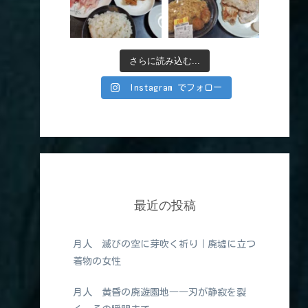
さらに読み込む...
Instagram でフォロー
最近の投稿
月人 滅びの空に芽吹く祈り｜廃墟に立つ
着物の女性
月人 黄昏の廃遊園地――刃が静寂を裂