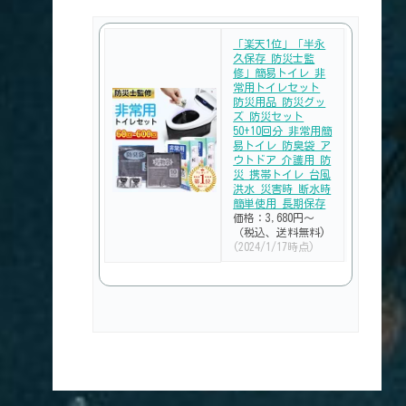
「楽天1位」「半永
久保存 防災士監
修」簡易トイレ 非
常用トイレセット
防災用品 防災グッ
ズ 防災セット
50+10回分 非常用簡
易トイレ 防臭袋 ア
ウトドア 介護用 防
災 携帯トイレ 台風
洪水 災害時 断水時
簡単使用 長期保存
価格：3,680円～
（税込、送料無料)
(2024/1/17時点)