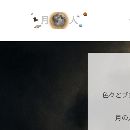
色々とブ
月の