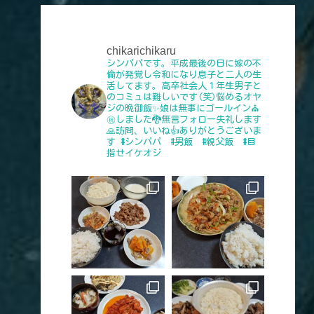
chikarichikaru
シンパパです。平成最後の日に嫁の不
倫が発覚し令和になり息子と二人の生
活してます。高卒社会人１年生男子と
のコミュは難しいです(笑)悩めるオヤ
ジの晩御飯✨娘は無事にゴールイン⛪
㊗️しました🐉無言フォロー失礼します
🙏訪問、いいね👍️ありがとうございま
す
#シンパパ #男飯 #親父飯 #目
指せイケオジ