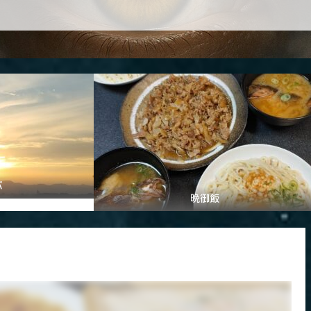
パ
晩御飯