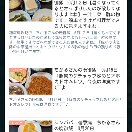
御飯 6月1２日【暑くなってく
るとさっぱりしたのが欲しくな
りますよね】一汁二菜 酢の物
です。簡単ですけど料理ができ
る人に見えますよね。
糖尿病攻略中 ちかるさんの晩御飯 6月1２日【暑くなってくる
とさっぱりしたのが欲しくなりますよね】一汁二菜 酢の物で
す。簡単ですけど料理ができる人に見えますよね。『豚小間肉と
卵の中華餡掛けとキュウリとワカメの酢の物』昨日の残りのお吸
い物も付いてます。
ちかるさんの晩御飯 9月16日
シンパパ
「豚肉のケチャップ炒めとアボ
カドオムレツ」今夜は洋食です
(^^♪
ちかるさんの晩御飯 9月16日 「豚肉のケチャップ炒めとアボカ
ドオムレツ」今夜は洋食です(^^♪
シンパパ 糖尿病 ちかるさん
シンパパ
の晩御飯 3月26日