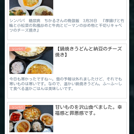
シンパパ 糖尿病 ちかるさんの晩御飯 3月26日 『厚揚げと竹
輪と小松菜の和風炒めと牛肉とピーマンの炒め物と千切りキャベ
ツのチーズ焼き』
【鍋焼きうどんと納豆のチーズ
シンパパ
焼き】
今日も寒かったですね～。雪の予報は外れましたけど、それでも
寒いものは寒いです。なので、温かい鍋焼きうどん。ふ～ふ～し
て食べる温かごはんは美味しいです。
甘いものを沢山食べました。幸
シンパパ
福感と罪悪感です。