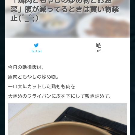
「鶏肉ともやしの炒め物とお惣
菜」腹が減ってるときは買い物禁
止(^_^;)
Twitter
コピー
今日の晩御飯は、
鶏肉ともやしの炒め物。
一口大にカットした鶏もも肉を
大きめのフライパンに皮を下にして敷き詰めて、