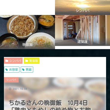
シンパパ
建築屋
晩御飯
シンパパ
晩御飯
お惣菜
男飯
シンパパ
2021.10.04
ちかるさんの晩御飯 10月4日