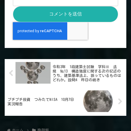
令和3年 1級建築士試験 学科Ⅲ 法
規 №13 構造強度に関する次の記述の
うち、建築基準法上、誤っているものは
どれか。設問4 昨日の続き
プチプチ投資 つみたてNISA 10月7日
実況報告
ホーム
晩御飯