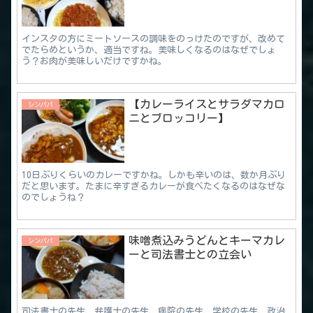
インスタの方にミートソースの調味をのっけたのですが、改めて
でたらめというか、適当ですね。美味しくなるのはなぜでしょ
う？お肉が美味しいだけですかね。
【カレーライスとサラダマカロ
シンパパ
ニとブロッコリー】
10日ぶりくらいのカレーですかね。しかも辛いのは、数か月ぶり
だと思います。たまに辛すぎるカレーが食べたくなるのはなぜな
のでしょうね？
味噌煮込みうどんとキーマカレ
シンパパ
ーと司法書士との立会い
司法書士の先生、弁護士の先生、病院の先生、学校の先生、政治