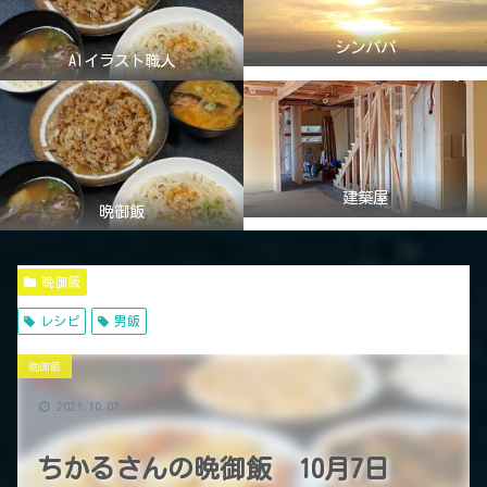
シンパパ
AIイラスト職人
建築屋
晩御飯
晩御飯
レシピ
男飯
晩御飯
2021.10.07
ちかるさんの晩御飯 10月7日