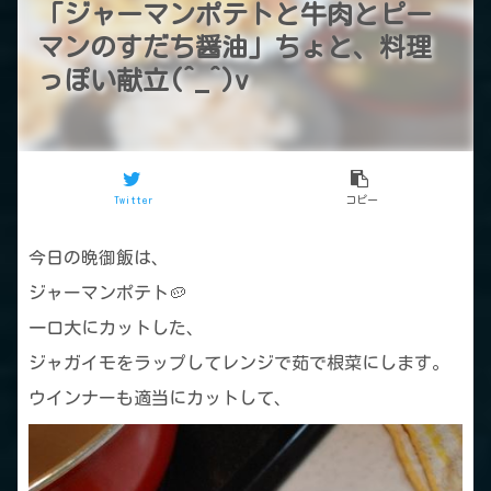
「ジャーマンポテトと牛肉とピー
マンのすだち醤油」ちょと、料理
っぽい献立(^_^)v
Twitter
コピー
今日の晩御飯は、
ジャーマンポテト🥔
一口大にカットした、
ジャガイモをラップしてレンジで茹で根菜にします。
ウインナーも適当にカットして、