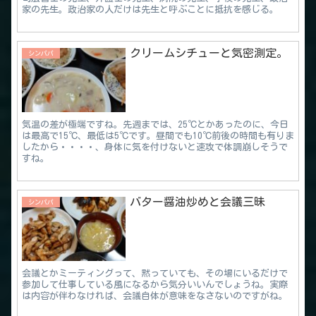
家の先生。政治家の人だけは先生と呼ぶことに抵抗を感じる。
クリームシチューと気密測定。
シンパパ
気温の差が極端ですね。先週までは、25℃とかあったのに、今日
は最高で15℃、最低は5℃です。昼間でも10℃前後の時間も有りま
したから・・・・、身体に気を付けないと速攻で体調崩しそうで
すね。
バター醤油炒めと会議三昧
シンパパ
会議とかミーティングって、黙っていても、その場にいるだけで
参加して仕事している風になるから気分いいんでしょうね。実際
は内容が伴わなければ、会議自体が意味をなさないのですがね。