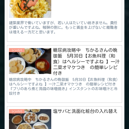
建築業界で働いていますが、若い人はたいてい続きません。責任
が重いんですよね。報酬の割に。もっと賃金を上げないと離職者
は増える一方だと思います。
糖尿病攻略中 ちかるさんの晩
シンパパ
御飯 5月30日【お魚料理（和
食）はヘルシーですよね 】一汁
二菜オマケつき の簡単レシピ
付き
糖尿病攻略中 ちかるさんの晩御飯 5月30日【お魚料理（和食）
はヘルシーですよね 】一汁二菜オマケつき の簡単レシピ付き
『ブリのあら煮と蒟蒻の味噌焼き』インスタントのお味噌汁と冷
奴付き
塩サバと洗面化粧台の入れ替え
シンパパ