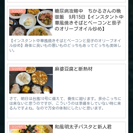
糖尿病攻略中 ちかるさんの晩
シンパパ
御飯 9月15日【インスタント中
華風焼きそばとベーコンと茄子
のオリーブオイル炒め】
【インスタント中華風焼きそばとベーコンと茄子のオリーブオイ
ル炒め】身体に良いもの悪いものどっちもあってどっちも美味し
い。
麻婆豆腐と断熱材
シンパパ
さて、明日は台風10号に備えて、養生に廻ります。多分こっちに
は来ないと思うのですが、こういうのは準備をしていない時に来
るんですよね。なので万全の体制にしたいと思います。
和風明太子パスタと新人君
シンパパ