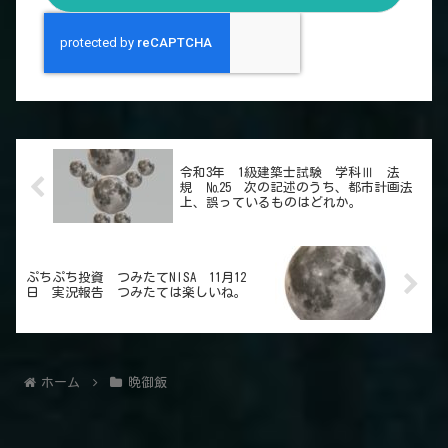
令和3年 1級建築士試験 学科Ⅲ 法
規 №25 次の記述のうち、都市計画法
上、誤っているものはどれか。
ぷちぷち投資 つみたてNISA 11月12
日 実況報告 つみたては楽しいね。
ホーム
晩御飯