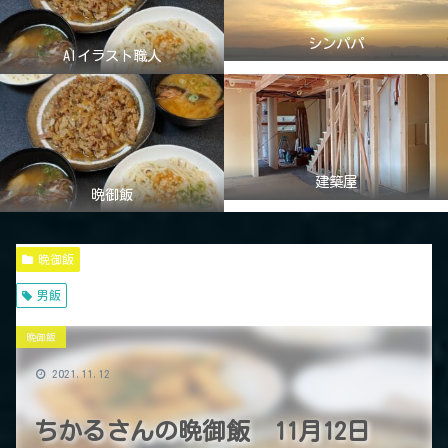
シンパパ
AIイラスト職人
建築屋
晩御飯
晩御飯
男飯
晩御飯
2021.11.12
ちかるさんの晩御飯 11月12日