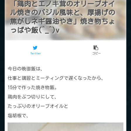
「鶏肉とエノキ茸のオリーブオイ
ル焼きのバジル風味と、厚揚げの
焦がしネギ醤油やき」焼き物ちょ
っぱや飯(^_^)v
Twitter
コピー
今日の晩御飯は、
仕事と講習とミーティングで遅くなったから、
15分で作った焼き物飯。
鶏肉をぶつ切りにして、
たっぷりのオリーブオイルと
塩胡椒で、