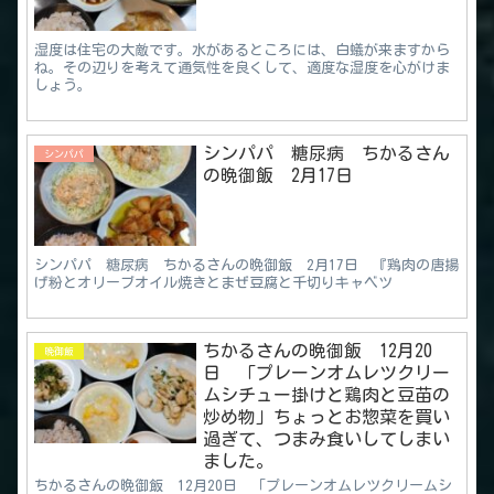
湿度は住宅の大敵です。水があるところには、白蟻が来ますから
ね。その辺りを考えて通気性を良くして、適度な湿度を心がけま
しょう。
シンパパ 糖尿病 ちかるさん
シンパパ
の晩御飯 2月17日
シンパパ 糖尿病 ちかるさんの晩御飯 2月17日 『鶏肉の唐揚
げ粉とオリーブオイル焼きとまぜ豆腐と千切りキャベツ
ちかるさんの晩御飯 12月20
晩御飯
日 「プレーンオムレツクリー
ムシチュー掛けと鶏肉と豆苗の
炒め物」ちょっとお惣菜を買い
過ぎて、つまみ食いしてしまい
ました。
ちかるさんの晩御飯 12月20日 「プレーンオムレツクリームシ