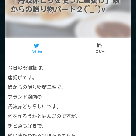
「丹波赤どりを使った唐揚げ」娘
からの贈り物パート２(^_^)v
Twitter
コピー
今日の晩御飯は、
唐揚げです。
娘からの贈り物第二弾で、
ブランド鶏肉の
丹波赤どりらしいです。
何を作ろうかと悩んだのですが、
チビ達も好きで、
鶏の味がわかる料理を考えたら、