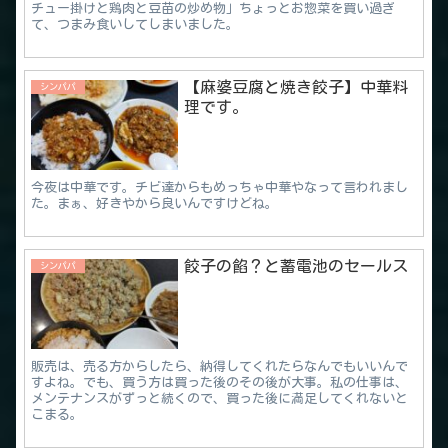
チュー掛けと鶏肉と豆苗の炒め物」ちょっとお惣菜を買い過ぎ
て、つまみ食いしてしまいました。
【麻婆豆腐と焼き餃子】中華料
シンパパ
理です。
今夜は中華です。チビ達からもめっちゃ中華やなって言われまし
た。まぁ、好きやから良いんですけどね。
餃子の餡？と蓄電池のセールス
シンパパ
販売は、売る方からしたら、納得してくれたらなんでもいいんで
すよね。でも、買う方は買った後のその後が大事。私の仕事は、
メンテナンスがずっと続くので、買った後に満足してくれないと
こまる。