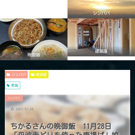
シンパパ
建築屋
晩御飯
シンパパ
晩御飯
男飯
シンパパ
2021.11.28
ちかるさんの晩御飯 11月28日