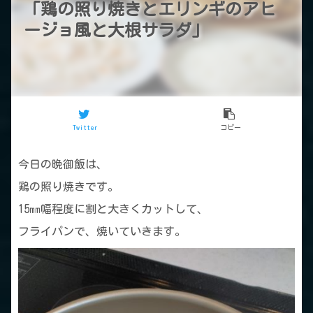
「鶏の照り焼きとエリンギのアヒ
ージョ風と大根サラダ」
Twitter
コピー
今日の晩御飯は、
鶏の照り焼きです。
15㎜幅程度に割と大きくカットして、
フライパンで、焼いていきます。