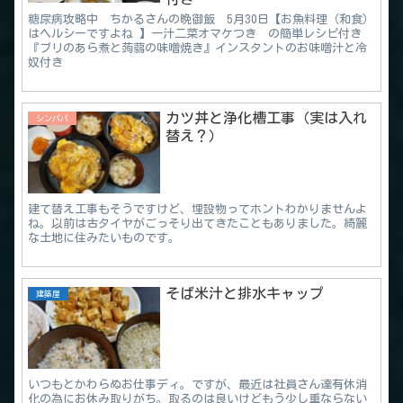
糖尿病攻略中 ちかるさんの晩御飯 5月30日【お魚料理（和食）
はヘルシーですよね 】一汁二菜オマケつき の簡単レシピ付き
『ブリのあら煮と蒟蒻の味噌焼き』インスタントのお味噌汁と冷
奴付き
カツ丼と浄化槽工事（実は入れ
シンパパ
替え？）
建て替え工事もそうですけど、埋設物ってホントわかりませんよ
ね。以前は古タイヤがごっそり出てきたこともありました。綺麗
な土地に住みたいものです。
そば米汁と排水キャップ
建築屋
いつもとかわらぬお仕事ディ。ですが、最近は社員さん達有休消
化の為にお休み取りがち。取るのは良いけどもう少し重ならない