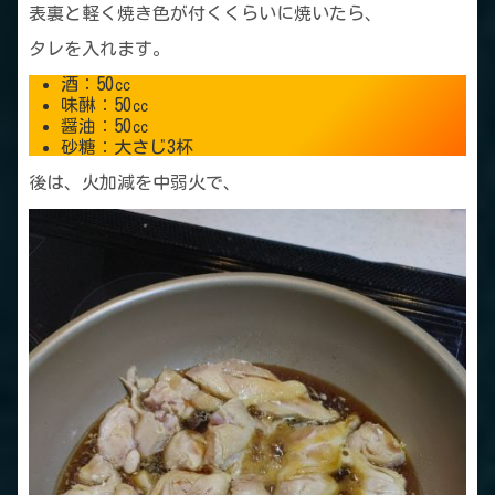
表裏と軽く焼き色が付くくらいに焼いたら、
タレを入れます。
酒：50㏄
味醂：50㏄
醤油：50㏄
砂糖：大さじ3杯
後は、火加減を中弱火で、