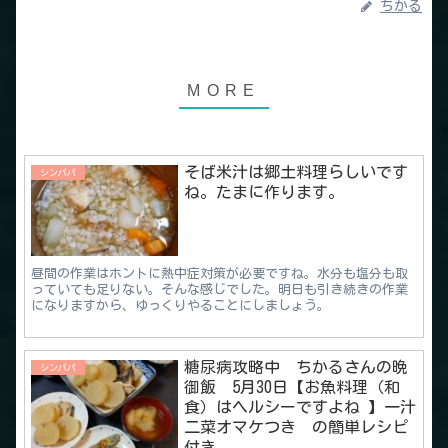
ちかる
そば米汁は郷土料理らしいです
シンパパ
ね。たまに作ります。
昼間の作業はホントに熱中症対策が必要ですね。水分も塩分も取
っていても足りない。そんな感じでした。明日も引き続きの作業
になりますから、ゆっくりやることにしましょう。
糖尿病攻略中 ちかるさんの晩
シンパパ
御飯 5月30日【お魚料理（和
食）はヘルシーですよね 】一汁
二菜オマケつき の簡単レシピ
付き