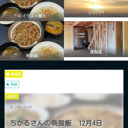
シンパパ
AIイラスト職人
建築屋
晩御飯
晩御飯
男飯
晩御飯
2021.12.04
ちかるさんの晩御飯 12月4日