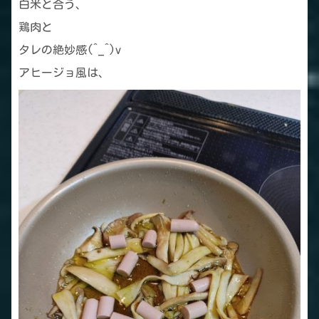
白米と合う、
鶏肉と
タレの絶妙感(^_^)v
アヒージョ風は、