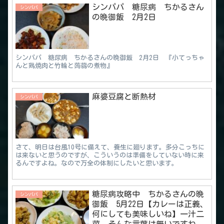
シンパパ 糖尿病 ちかるさん
シンパパ
の晩御飯 2月2日
シンパパ 糖尿病 ちかるさんの晩御飯 2月2日 『小てっちゃ
んと鶏焼肉と竹輪と蒟蒻の煮物』
麻婆豆腐と断熱材
シンパパ
さて、明日は台風10号に備えて、養生に廻ります。多分こっちに
は来ないと思うのですが、こういうのは準備をしていない時に来
るんですよね。なので万全の体制にしたいと思います。
糖尿病攻略中 ちかるさんの晩
シンパパ
御飯 5月22日【カレーは正義、
何にしても美味しいね】一汁二