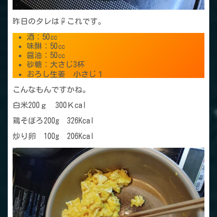
昨日のタレは☟これです。
酒：50㏄
味醂：50㏄
醤油：50㏄
砂糖：大さじ3杯
おろし生姜 小さじ１
こんなもんですかね。
白米200ｇ 300Ｋcal
鶏そぼろ200g 326Kcal
炒り卵 100g 206Kcal