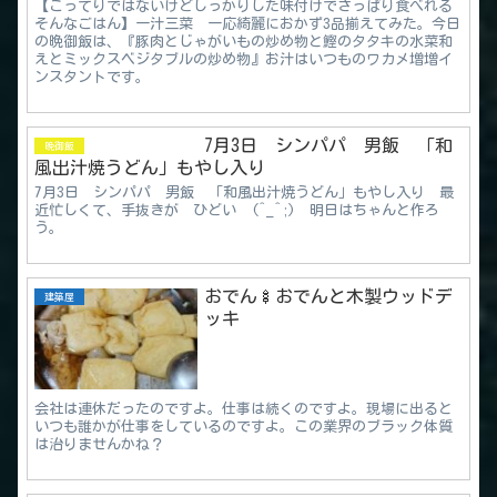
【こってりではないけどしっかりした味付けでさっぱり食べれる
そんなごはん】一汁三菜 一応綺麗におかず3品揃えてみた。今日
の晩御飯は、『豚肉とじゃがいもの炒め物と鰹のタタキの水菜和
えとミックスベジタブルの炒め物』お汁はいつものワカメ増増イ
ンスタントです。
7月3日 シンパパ 男飯 「和
晩御飯
風出汁焼うどん」もやし入り
7月3日 シンパパ 男飯 「和風出汁焼うどん」もやし入り 最
近忙しくて、手抜きが ひどい (^_^;) 明日はちゃんと作ろ
う。
おでん🍢おでんと木製ウッドデ
建築屋
ッキ
会社は連休だったのですよ。仕事は続くのですよ。現場に出ると
いつも誰かが仕事をしているのですよ。この業界のブラック体質
は治りませんかね？