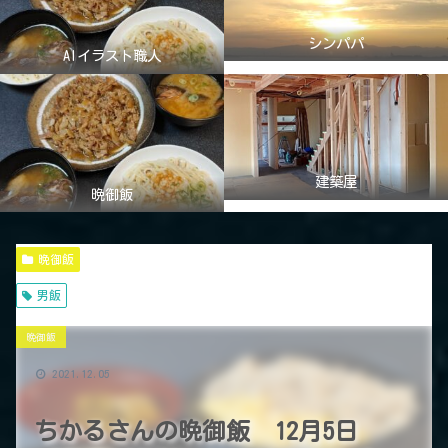
シンパパ
AIイラスト職人
建築屋
晩御飯
晩御飯
男飯
晩御飯
2021.12.05
ちかるさんの晩御飯 12月5日