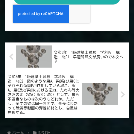
令和3年 1級建築士試験 学科Ⅳ 構
造 №01 早速問題文が長いので本文へ
☟
令和3年 1級建築士試験 学科Ⅳ 構
造 №02 図のような梁A、梁B及び梁Cに
それぞれ荷重Pが作用している場合、梁
A、梁B及び梁Cにおける応力、たわみ等大
きさの比（梁A：梁B：梁C）として、最も
不適当なものは次のうちどれか。ただ
し、全ての梁は同一断面で、全長にわた
って等質等断面の弾性部材とし、自重は
無視する。
ホーム
晩御飯