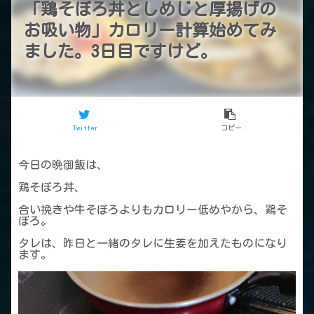
「鶏そぼろ丼としめじと厚揚げの
お吸い物」カロリー計算始めてみ
ました。3日目ですけど。
Twitter
コピー
今日の晩御飯は、
鶏そぼろ丼、
合い挽きや牛そぼろよりもカロリー低めやから、鶏そ
ぼろ。
タレは、昨日と一緒のタレに生姜を加えたものになり
ます。