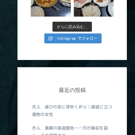
さらに読み込む...
Instagram でフォロー
最近の投稿
月人 滅びの空に芽吹く祈り｜廃墟に立つ
着物の女性
月人 黄昏の廃遊園地――刃が静寂を裂