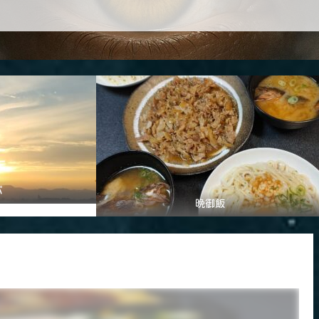
パ
晩御飯