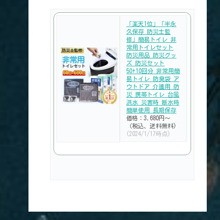
「楽天1位」「半永
久保存 防災士監
修」簡易トイレ 非
常用トイレセット
防災用品 防災グッ
ズ 防災セット
50+10回分 非常用簡
易トイレ 防臭袋 ア
ウトドア 介護用 防
災 携帯トイレ 台風
洪水 災害時 断水時
簡単使用 長期保存
価格：3,680円～
（税込、送料無料)
(2024/1/17時点)