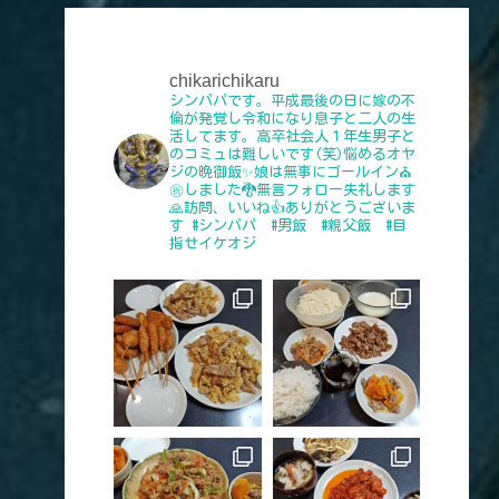
chikarichikaru
シンパパです。平成最後の日に嫁の不
倫が発覚し令和になり息子と二人の生
活してます。高卒社会人１年生男子と
のコミュは難しいです(笑)悩めるオヤ
ジの晩御飯✨娘は無事にゴールイン⛪
㊗️しました🐉無言フォロー失礼します
🙏訪問、いいね👍️ありがとうございま
す
#シンパパ #男飯 #親父飯 #目
指せイケオジ