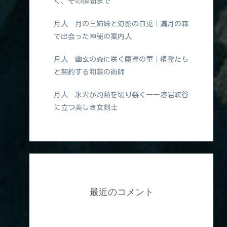
く、その瞬間まで
月人 月の三姉妹と幻影の白兎｜満月の森
で出会った神秘の案内人
月人 幽玄の森に咲く魔導の華｜精霊たち
と契約する和装の術師
月人 氷刃が灼熱を切り裂く――溶岩峡谷
に立つ美しき女剣士
最近のコメント