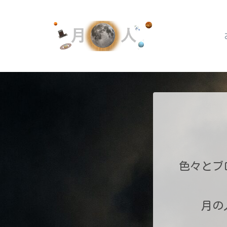
色々とブ
月の