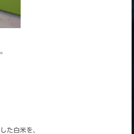
。
置した白米を、