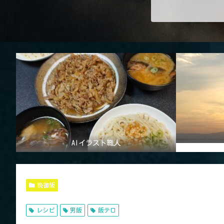
AIイラスト職人
晩御飯
レシピ
男飯
飯テロ