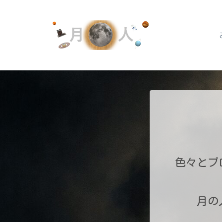
色々とブ
月の