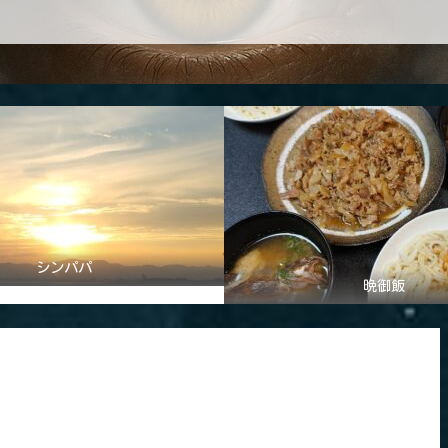
シンパパ
晩御飯