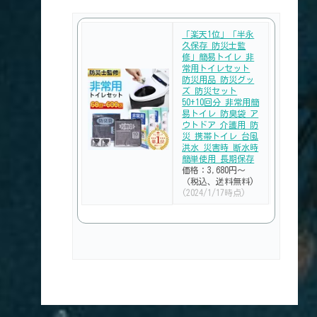
「楽天1位」「半永
久保存 防災士監
修」簡易トイレ 非
常用トイレセット
防災用品 防災グッ
ズ 防災セット
50+10回分 非常用簡
易トイレ 防臭袋 ア
ウトドア 介護用 防
災 携帯トイレ 台風
洪水 災害時 断水時
簡単使用 長期保存
価格：3,680円～
（税込、送料無料)
(2024/1/17時点)