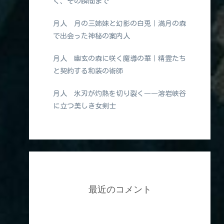
く、その瞬間まで
月人 月の三姉妹と幻影の白兎｜満月の森
で出会った神秘の案内人
月人 幽玄の森に咲く魔導の華｜精霊たち
と契約する和装の術師
月人 氷刃が灼熱を切り裂く――溶岩峡谷
に立つ美しき女剣士
最近のコメント