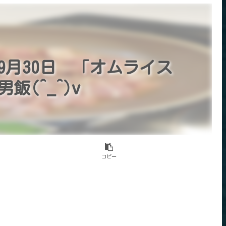
9月30日 「オムライス
飯(^_^)v
コピー