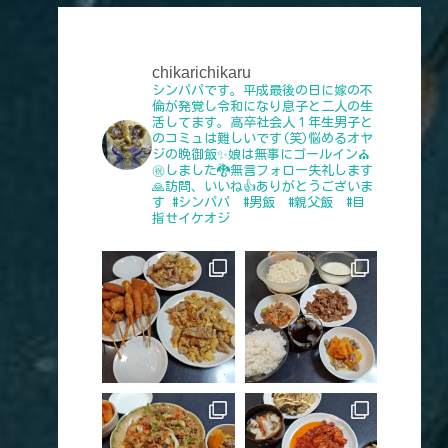
chikarichikaru
シンパパです。平成最後の日に嫁の不
倫が発覚し令和になり息子と二人の生
活してます。高卒社会人１年生男子と
のコミュは難しいです(笑)悩めるオヤ
ジの晩御飯✨娘は無事にゴールイン⛪
㊗️しました🐉無言フォロー失礼します
🙏訪問、いいね👍️ありがとうございま
す
#シンパパ #男飯 #親父飯 #目
指せイケオジ