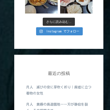
さらに読み込む...
Instagram でフォロー
最近の投稿
月人 滅びの空に芽吹く祈り｜廃墟に立つ
着物の女性
月人 黄昏の廃遊園地――刃が静寂を裂