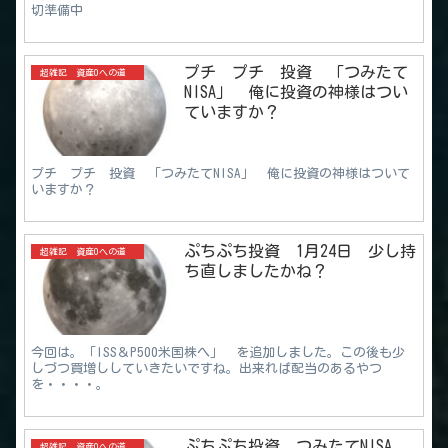
切準備中
プチ プチ 投資 「つみたて
超雑記 資産0への道
NISA」 俺に投資の神様はつい
ていますか？
プチ プチ 投資 「つみたてNISA」 俺に投資の神様はついて
いますか？
ぷちぷち投資 1月24日 少し持
超雑記 資産0への道
ち直しましたかね？
今回は。「ISS＆P500米国株へ」 を追加しました。この後も少
しづつ買増ししていきたいですね。出来れば配当のあるやつ
を・・・・。
ぷちぷち投資 つみたてNISA
超雑記 資産0への道