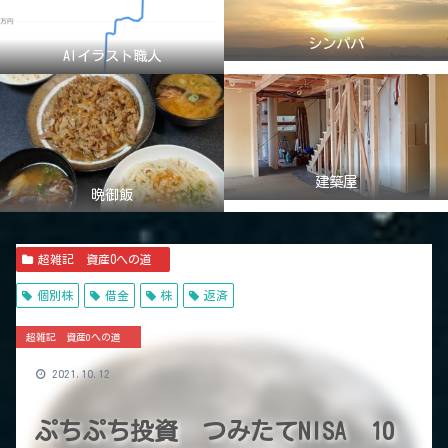
シンパパ
AIイラスト職人
建築屋
晩御飯
超雑記 資産0への道
個別株
借金
株
返済
超雑記 資産0への道
2021.10.12
ぷちぷち投資 つみたてNISA 10