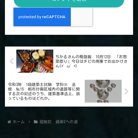
ちかるさんの晩御飯 10月12日 「お惣
菜祭り」今日はチビの用事でお出かけさ
ん(*’ω’*)
令和3年 1級建築士試験 学科Ⅲ 法
規 №15 都市計画区域内の道路等に関
する次の記述のうち、建築基準法上、誤
っているものはどれか。
ホーム
超雑記 資産0への道