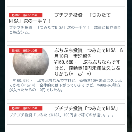
プチプチ投資 「つみたて
超雑記 資産0への道
NISA」次の一手？！
プチプチ投資 「つみたてNISA」次の一手？！ 増資と積立資金
と格安シム。
ぷちぷち投資 つみたてNISA 8
超雑記 資産0への道
月10日 実況報告
¥160,680‐ ぷちぷちなんです
けど、値動き10円未満は久しぶ
りかも(*’ω’*)
¥160,680‐ ぷちぷちなんですけど、値動き10円未満は久しぶ
りかも(*'ω'*) 全体的には下がっていますけど、¥400円の積立
が入ったからの‐9円でしたね。
プチプチ投資「つみたてNISA」
超雑記 資産0への道
プチプチ投資「つみたてNISA」100円まで稼ぐのが遠い。。。