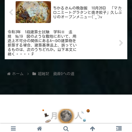
ちかるさんの晩御飯 10月26日 「マカ
ロニミートグラタンと焼き餃子」久しぶ
りのオーブンメニュー(^_^)v
令和3年 1級建築士試験 学科Ⅲ 法
規 №19 図のような敷地において、用
途上不可分の関係にあるA～Dの建築物を
新築する場合、建築基準法上、誤ってい
るものは、次のうちどれか。以下本文に
続く・・・・☟
ホーム
超雑記 資産0への道
© 2021 月の人のイラスト.