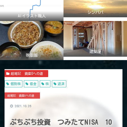
シンパパ
AIイラスト職人
建築屋
晩御飯
超雑記 資産0への道
個別株
借金
株
返済
超雑記 資産0への道
2021.10.26
ぷちぷち投資 つみたてNISA 10