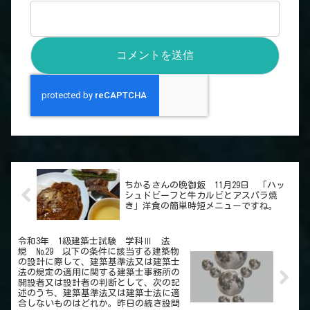
ちかるさんの晩御飯 11月29日 「ハッ
シュドビーフと牛カルビとアスパラ焼
き」洋食の簡単時短メニューですね。
令和3年 1級建築士試験 学科Ⅲ 法
規 №29 以下の条件に該当する建築物
の設計に際して、建築基準法又は建築士
法の規定の適用に関する建築士事務所の
開設者又は設計者の判断として、次の記
述のうち、建築基準法又は建築士法に適
合しないものはどれか。昨日の続き設問