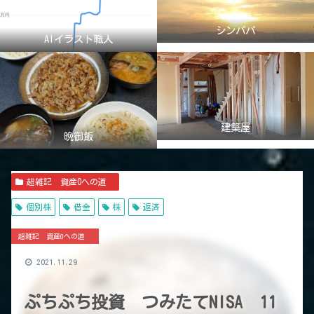
シンパパ
AIイラスト職人
建築屋
晩御飯
超雑記 資産0への道
個別株
借金
株
返済
超雑記 資産0への道
2021.11.29
ぷちぷち投資 つみたてNISA 11