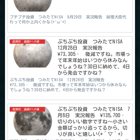
プチプチ投資 つみたてNISA 9月29日 実況報告 総理大臣代
わって何か上向くかな(*'ω'*)
ぷちぷち投資 つみたてNISA
超雑記 資産0への道
12月28日 実況報告
¥73,305‐ 微減ですね。市場っ
て年末年始はいつから休みなん
でしょうね？30日に納めて、4日
から発会ですかね？
ぷちぷち投資 つみたてNISA 12月28日 実況報告
¥73,305‐ 微減ですね。市場って年末年始はいつから休みなん
でしょうね？30日に納めて、4日から発会ですかね？
ぷちぷち投資 つみたてNISA 7
超雑記 資産0への道
月8日 実況報告 ¥135,700‐
切りのいい数字ですね～小さい
金額ばっかり追ってるから、切
りが良いと嬉しい(*´▽｀*)