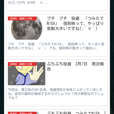
￥22,737円 ￥0円 S...
プチ プチ 投資 「つみたて
超雑記 資産0への道
NISA」 個別株って、やっぱり
変動大きいですね(;´∀｀)
プチ プチ 投資 「つみたてNISA」 個別株って、やっぱり変
動大きいですね(;´∀｀) でも、個別株の動きって面白い。
ぷちぷち投資 2月7日 現況報
超雑記 資産0への道
告
今回は、積立系のSBI証券、投資信託が全体に上がっていました
ね。金利の緩和が継続するからでしょうか？何が原因なのでしょ
うね？
ぷちぷち投資 つみたてNISA 7
超雑記 資産0への道