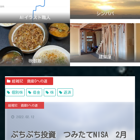
シンパパ
AIイラスト職人
建築屋
晩御飯
超雑記 資産0への道
個別株
借金
株
返済
超雑記 資産0への道
2022.02.12
ぷちぷち投資 つみたてNISA 2月