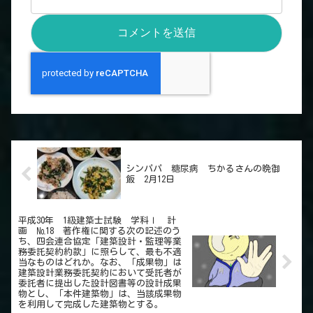
シンパパ 糖尿病 ちかるさんの晩御
飯 2月12日
平成30年 1級建築士試験 学科Ⅰ 計
画 №18 著作権に関する次の記述のう
ち、四会連合協定「建築設計・監理等業
務委託契約約款」に照らして、最も不適
当なものはどれか。なお、「成果物」は
建築設計業務委託契約において受託者が
委託者に提出した設計図書等の設計成果
物とし、「本件建築物」は、当該成果物
を利用して完成した建築物とする。