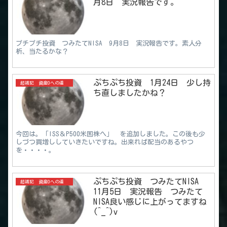
月8日 実況報告です。
プチプチ投資 つみたてNISA 9月8日 実況報告です。素人分
析、当たるかな？
ぷちぷち投資 1月24日 少し持
超雑記 資産0への道
ち直しましたかね？
今回は。「ISS＆P500米国株へ」 を追加しました。この後も少
しづつ買増ししていきたいですね。出来れば配当のあるやつ
を・・・・。
ぷちぷち投資 つみたてNISA
超雑記 資産0への道
11月5日 実況報告 つみたて
NISA良い感じに上がってますね
(^_^)v