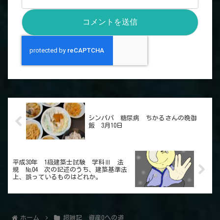
シンパパ 糖尿病 ちかるさんの晩御
飯 3月10日
平成30年 1級建築士試験 学科Ⅲ 法
規 №04 次の記述のうち、建築基準法
上、誤っているものはどれか。
ホーム
超雑記 資産0への道