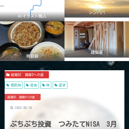
シンパパ
AIイラスト職人
建築屋
晩御飯
超雑記 資産0への道
個別株
借金
株
返済
超雑記 資産0への道
2022.03.10
ぷちぷち投資 つみたてNISA 3月