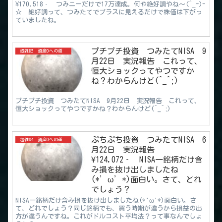
¥170,518‐ つみニーだけで17万達成。何や絶好調やね～(^_-)-
☆ 絶好調って、つみたてでプラスに見えるだけで株価は下がっ
ていましたね。
プチプチ投資 つみたてNISA 9
超雑記 資産0への道
月22日 実況報告 これって、
恒大ショックってやつですか
ね？わからんけど(^_^;)
プチプチ投資 つみたてNISA 9月22日 実況報告 これって、
恒大ショックってやつですかね？わからんけど(^_^;)
ぷちぷち投資 つみたてNISA 6
超雑記 資産0への道
月22日 実況報告
¥124,072‐ NISA一銘柄だけ含
み損を抜け出しましたね
(*’ω’*)面白い。さて、どれ
でしょう？
NISA一銘柄だけ含み損を抜け出しましたね(*'ω'*)面白い。さ
て、どれでしょう？同じ銘柄でも、買う時期が違うから損益の出
方が違うんですね。これがドルコスト平均法？って事なんでしょ