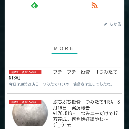
ちかる
プチ プチ 投資 「つみたて
超雑記 資産0への道
NISA」
今日は通常返済日 つみたてNISAの 値動きは無しでしたね。
ぷちぷち投資 つみたてNISA 8
超雑記 資産0への道
月19日 実況報告
¥170,518‐ つみニーだけで17
万達成。何や絶好調やね～
(^_-)-☆