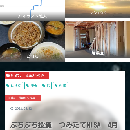
シンパパ
AIイラスト職人
建築屋
晩御飯
超雑記 資産0への道
個別株
借金
株
返済
超雑記 資産0への道
2022.04.12
ぷちぷち投資 つみたてNISA 4月