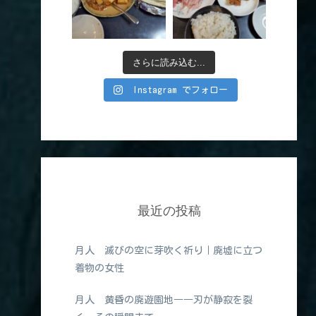
さらに読み込む...
Instagram でフォロー
最近の投稿
月人 滅びの空に芽吹く祈り｜廃墟に立つ
着物の女性
月人 黄昏の廃遊園地――刃が静寂を裂