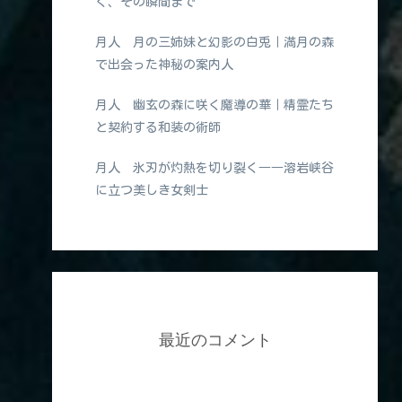
く、その瞬間まで
月人 月の三姉妹と幻影の白兎｜満月の森
で出会った神秘の案内人
月人 幽玄の森に咲く魔導の華｜精霊たち
と契約する和装の術師
月人 氷刃が灼熱を切り裂く――溶岩峡谷
に立つ美しき女剣士
最近のコメント