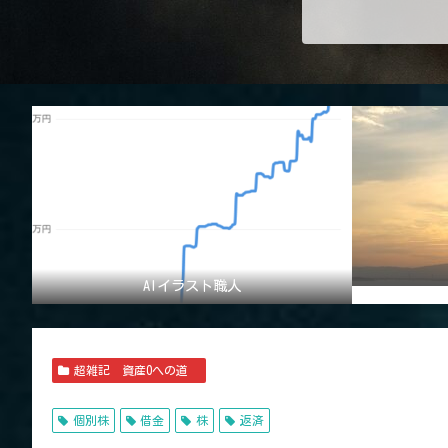
AIイラスト職人
超雑記 資産0への道
個別株
借金
株
返済