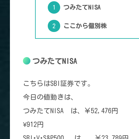
つみたてNISA
ここから個別株
つみたてNISA
こちらはSBI証券です。
今日の値動きは、
つみたてNISA は、￥52,476円
¥912円
SBI･V･S&P500 は、 ￥23,789円