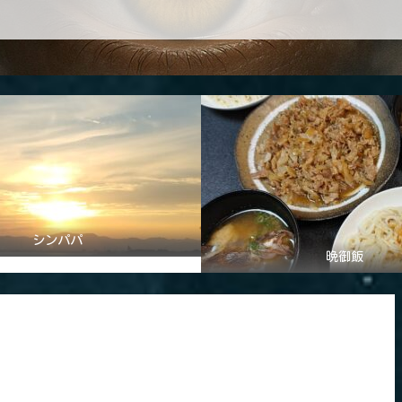
シンパパ
晩御飯