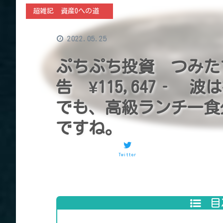
超雑記 資産0への道
2022.05.25
ぷちぷち投資 つみたて
告 ¥115,647‐
でも、高級ランチ一食
ですね。
Twitter
目