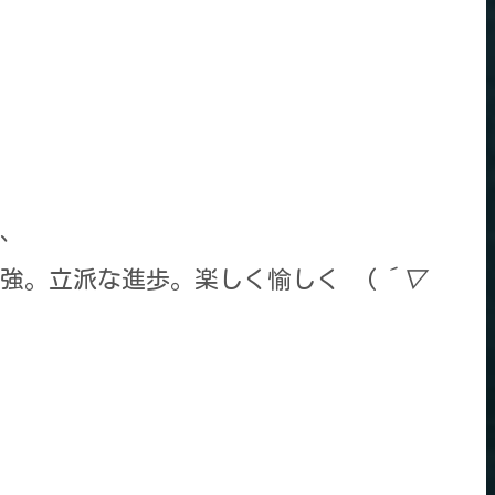
、
強。立派な進歩。楽しく愉しく (
´▽