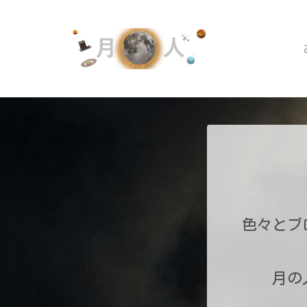
色々とブ
月の