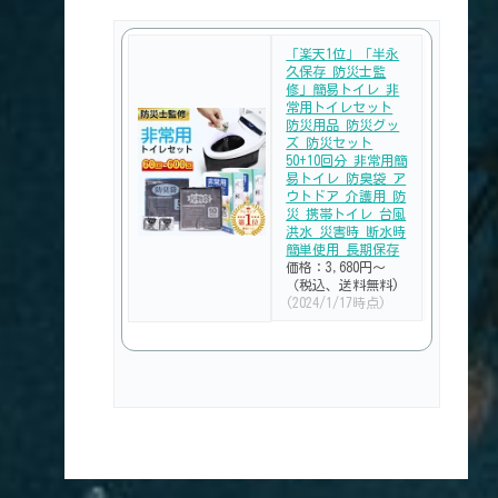
「楽天1位」「半永
久保存 防災士監
修」簡易トイレ 非
常用トイレセット
防災用品 防災グッ
ズ 防災セット
50+10回分 非常用簡
易トイレ 防臭袋 ア
ウトドア 介護用 防
災 携帯トイレ 台風
洪水 災害時 断水時
簡単使用 長期保存
価格：3,680円～
（税込、送料無料)
(2024/1/17時点)