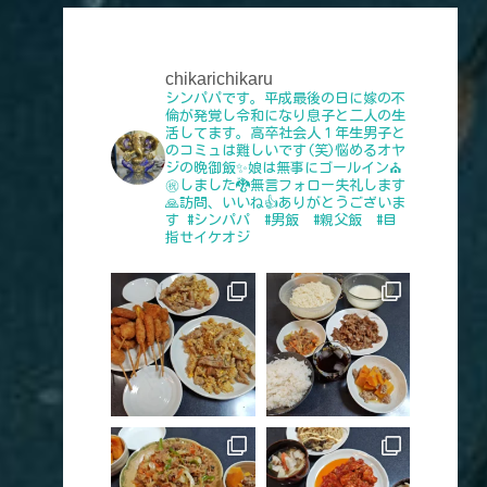
chikarichikaru
シンパパです。平成最後の日に嫁の不
倫が発覚し令和になり息子と二人の生
活してます。高卒社会人１年生男子と
のコミュは難しいです(笑)悩めるオヤ
ジの晩御飯✨娘は無事にゴールイン⛪
㊗️しました🐉無言フォロー失礼します
🙏訪問、いいね👍️ありがとうございま
す
#シンパパ #男飯 #親父飯 #目
指せイケオジ