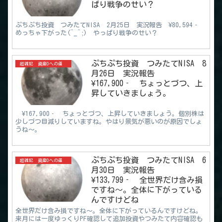
ぱり戦争のせい？
ぷちぷち投資 つみたてNISA 2月25日 実況報告 ¥80,594‐
めっちゃ下がった(^_^;) やっぱり戦争のせい？
ぷちぷち投資 つみたてNISA 8
超雑記 資産0への道
月26日 実況報告
¥167,900‐ ちょっとづつ、上
昇していきましょう。
¥167,900‐ ちょっとづつ、上昇していきましょう。個別株は
少しづつ目減りしていますね。やはり景気が悪いのが原因でしょ
うね～。
ぷちぷち投資 つみたてNISA 6
超雑記 資産0への道
月30日 実況報告
¥133,799‐ 全世界だけ含み損
ですね～。全体に下がっている
んですけどね
全世界だけ含み損ですね～。全体に下がっているんですけどね。
来月には一度ゆっくりPF確認して追加投資やつみたて内容確認も