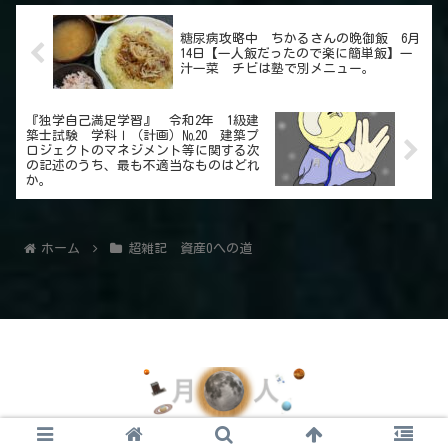
糖尿病攻略中 ちかるさんの晩御飯 6月
14日【一人飯だったので楽に簡単飯】一
汁一菜 チビは塾で別メニュー。
『独学自己満足学習』 令和2年 1級建
築士試験 学科Ⅰ（計画）№20 建築プ
ロジェクトのマネジメント等に関する次
の記述のうち、最も不適当なものはどれ
か。
ホーム
超雑記 資産0への道
© 2021 月の人のイラスト.