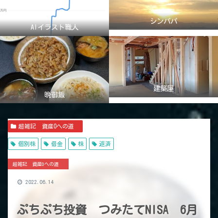
シンパパ
AIイラスト職人
建築屋
晩御飯
超雑記 資産0への道
個別株
借金
株
返済
超雑記 資産0への道
2022.06.14
ぷちぷち投資 つみたてNISA 6月