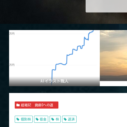
AIイラスト職人
超雑記 資産0への道
個別株
借金
株
返済