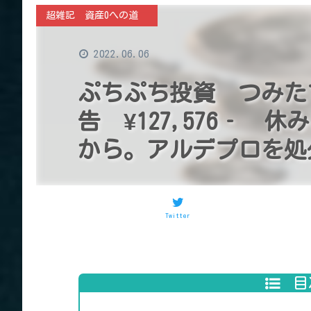
超雑記 資産0への道
2022.06.06
ぷちぷち投資 つみたて
告 ¥127,576‐
から。アルデプロを処
Twitter
目