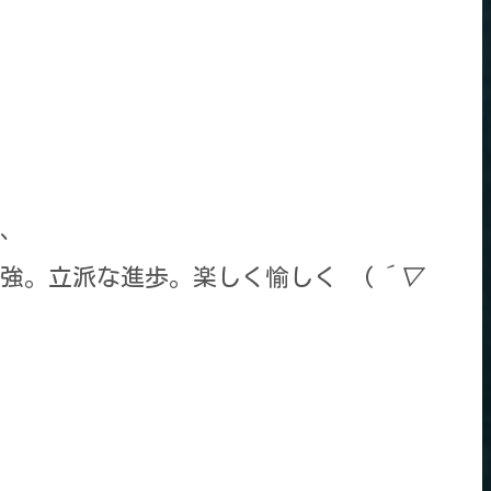
、
強。立派な進歩。楽しく愉しく (
´▽