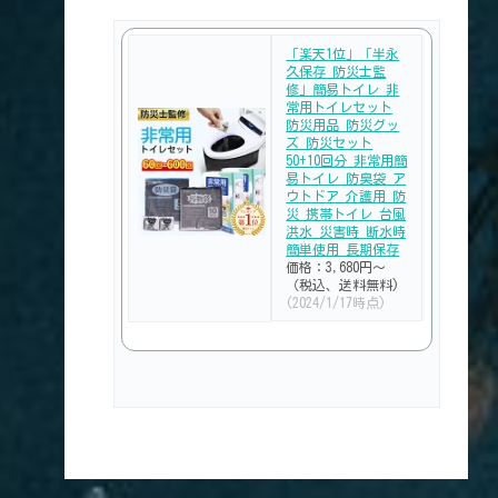
「楽天1位」「半永
久保存 防災士監
修」簡易トイレ 非
常用トイレセット
防災用品 防災グッ
ズ 防災セット
50+10回分 非常用簡
易トイレ 防臭袋 ア
ウトドア 介護用 防
災 携帯トイレ 台風
洪水 災害時 断水時
簡単使用 長期保存
価格：3,680円～
（税込、送料無料)
(2024/1/17時点)