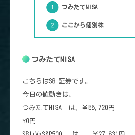
つみたてNISA
ここから個別株
つみたてNISA
こちらはSBI証券です。
今日の値動きは、
つみたてNISA は、￥55,720円
¥0円
SBI･V･S&P500 は、 ￥27,831円