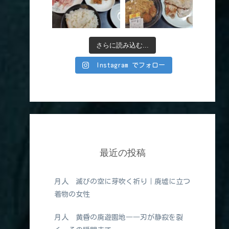
さらに読み込む...
Instagram でフォロー
最近の投稿
月人 滅びの空に芽吹く祈り｜廃墟に立つ
着物の女性
月人 黄昏の廃遊園地――刃が静寂を裂