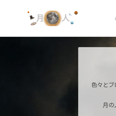
色々とブ
月の