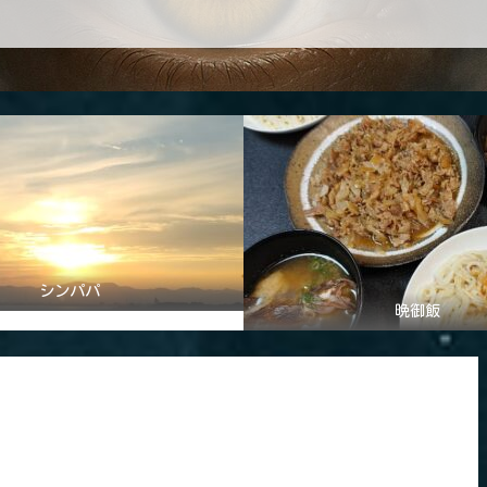
シンパパ
晩御飯