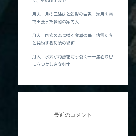
く、その瞬間まで
月人 月の三姉妹と幻影の白兎｜満月の森
で出会った神秘の案内人
月人 幽玄の森に咲く魔導の華｜精霊たち
と契約する和装の術師
月人 氷刃が灼熱を切り裂く――溶岩峡谷
に立つ美しき女剣士
最近のコメント