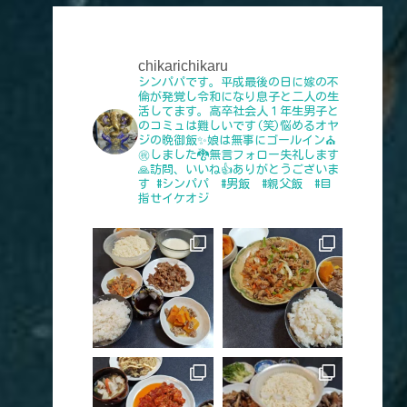
chikarichikaru
シンパパです。平成最後の日に嫁の不
倫が発覚し令和になり息子と二人の生
活してます。高卒社会人１年生男子と
のコミュは難しいです(笑)悩めるオヤ
ジの晩御飯✨娘は無事にゴールイン⛪
㊗️しました🐉無言フォロー失礼します
🙏訪問、いいね👍️ありがとうございま
す
#シンパパ #男飯 #親父飯 #目
指せイケオジ