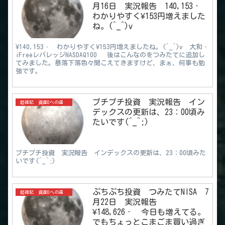
月16日 実況報告 140,153‐
わかりやすく¥153円増えました
ね。(^_^)v
¥140,153‐ わかりやすく¥153円増えましたね。(^_^)v 大和‐
iFreeレバレッジNASDAQ100 後はこんなのをつみたてに追加し
てみました。暴落下落色々聞こえてきますけど、まぁ、何事も勉
強です。
プチプチ投資 実況報告 イン
超雑記 資産0への道
デックスの更新は、23：00頃み
たいです(^_^;)
プチプチ投資 実況報告 インデックスの更新は、23：00頃みた
いです(^_^;)
ぷちぷち投資 つみたてNISA 7
超雑記 資産0への道
月22日 実況報告
¥148,626‐ 今日も増えてる。
でもちょっとこまごま買い過ぎ