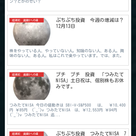
ン？とかのせい？
ぷちぷち投資 今週の増減は？
超雑記 資産0への道
12月13日
株をやっている人、やっていない人。知識のない人、ある人。興
味のない人、ある人。私はこれで楽やっています。では、また。
プチ プチ 投資 「つみたて
超雑記 資産0への道
NISA」土日祝は、個別株もお休
みです。
つみたてNISA 今日の値動きは SBI･V･S&P500 は、 ￥10,400
円 ￥85円 (^_^)v つみたてNISA は、￥12,553円 ￥94円
(^_^)v つみたてNISA 追...
ぷちぷち投資 つみたてNISA 7
超雑記 資産0への道