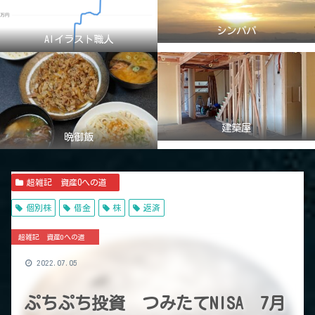
シンパパ
AIイラスト職人
建築屋
晩御飯
超雑記 資産0への道
個別株
借金
株
返済
超雑記 資産0への道
2022.07.05
ぷちぷち投資 つみたてNISA 7月