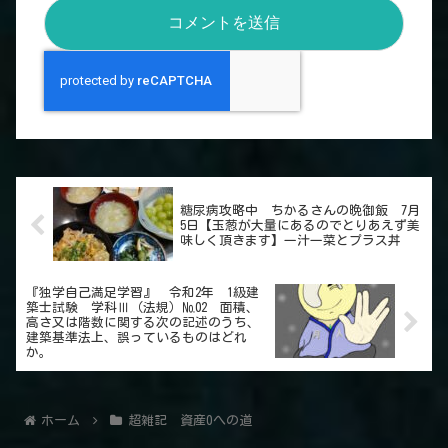
糖尿病攻略中 ちかるさんの晩御飯 7月
5日【玉葱が大量にあるのでとりあえず美
味しく頂きます】一汁一菜とプラス丼
『独学自己満足学習』 令和2年 1級建
築士試験 学科Ⅲ（法規）№02 面積、
高さ又は階数に関する次の記述のうち、
建築基準法上、誤っているものはどれ
か。
ホーム
超雑記 資産0への道