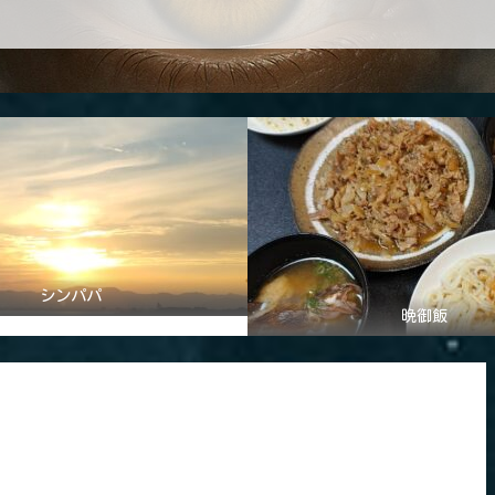
シンパパ
晩御飯