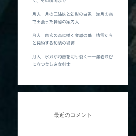
く、その瞬間まで
月人 月の三姉妹と幻影の白兎｜満月の森
で出会った神秘の案内人
月人 幽玄の森に咲く魔導の華｜精霊たち
と契約する和装の術師
月人 氷刃が灼熱を切り裂く――溶岩峡谷
に立つ美しき女剣士
最近のコメント