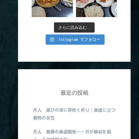
さらに読み込む...
Instagram でフォロー
最近の投稿
月人 滅びの空に芽吹く祈り｜廃墟に立つ
着物の女性
月人 黄昏の廃遊園地――刃が静寂を裂