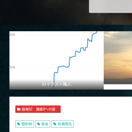
AIイラスト職人
超雑記 資産0への道
個別株
借金
投資信託