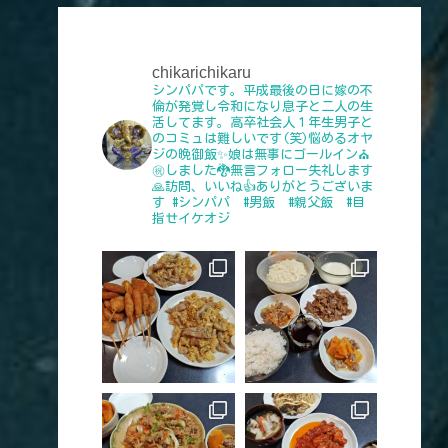
chikarichikaru
シンパパです。平成最後の日に嫁の不
倫が発覚し令和になり息子と二人の生
活してます。高卒社会人１年生男子と
のコミュは難しいです(笑)悩めるオヤ
ジの晩御飯✨娘は無事にゴールイン⛪
㊗️しました🐉無言フォロー失礼します
🙏訪問、いいね👍️ありがとうございま
す
#シンパパ #男飯 #親父飯 #目
指せイケオジ