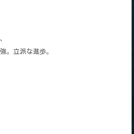
、
強。立派な進歩。