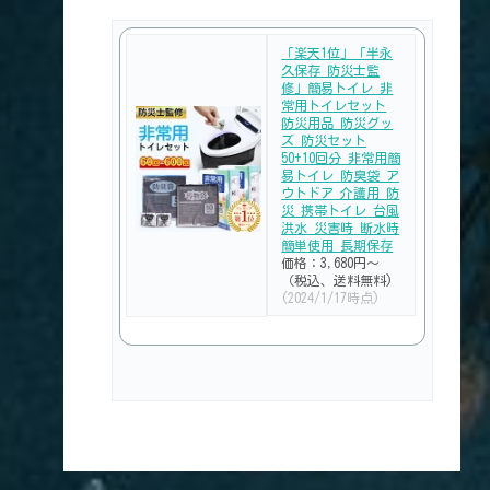
「楽天1位」「半永
久保存 防災士監
修」簡易トイレ 非
常用トイレセット
防災用品 防災グッ
ズ 防災セット
50+10回分 非常用簡
易トイレ 防臭袋 ア
ウトドア 介護用 防
災 携帯トイレ 台風
洪水 災害時 断水時
簡単使用 長期保存
価格：3,680円～
（税込、送料無料)
(2024/1/17時点)