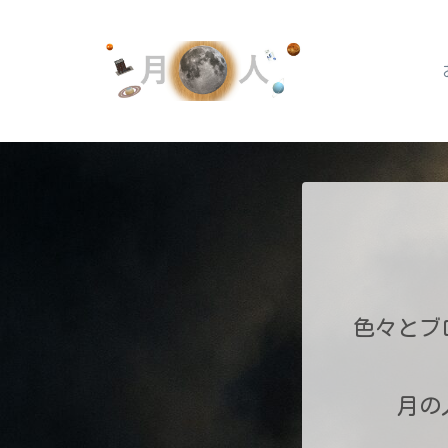
色々とブ
月の