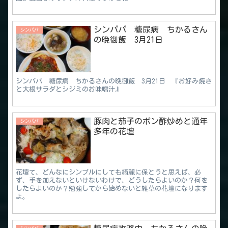
シンパパ 糖尿病 ちかるさん
シンパパ
の晩御飯 3月21日
シンパパ 糖尿病 ちかるさんの晩御飯 3月21日 『お好み焼き
と大根サラダとシジミのお味噌汁』
豚肉と茄子のポン酢炒めと通年
シンパパ
多年の花壇
花壇て、どんなにシンプルにしても綺麗に保とうと思えば、必
ず、手を加えないといけないわけで、どうしたらよいのか？何を
したらよいのか？勉強してから始めないと雑草の花壇になります
よ。