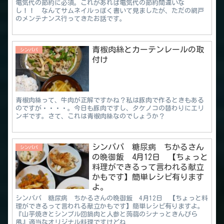
電気代の節約に必須。これがあれば電気代の節約間違いな
し！！ なんてサムネイルっぽく書いて見ましたが、ただの網戸
のメンテナンス行ってきたお話です。
青椒肉絲とカーテンレールの取
シンパパ
付け
青椒肉絲って、牛肉が正解ですかね？私は豚肉で作るときもある
のですが・・・・。今日も豚肉ですし、タケノコの替わりにエリ
ンギです。さて、これは青椒肉絲なのでしょうか？
シンパパ 糖尿病 ちかるさん
シンパパ
の晩御飯 4月12日 【ちょっと
料理ができるって言われる献立
かもです】簡単レシピ有ります
よ。
シンパパ 糖尿病 ちかるさんの晩御飯 4月12日 【ちょっと料
理ができるって言われる献立かもです】簡単レシピ有りますよ。
『山芋焼きとシンプル回鍋肉と人参と蒟蒻のシナっときんぴら
風』適当なオリジナル料理ですけどね