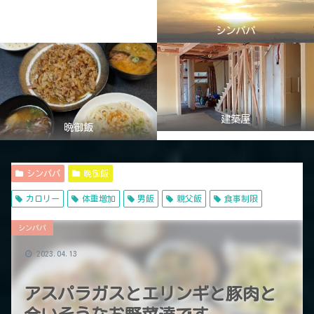
シンパパ
建築屋
晩御飯
シンパパ
晩御飯
カロリー
体重増加
男飯
親父飯
食事制限
シンパパ
2023.04.13
アスパラガスとエリンギと豚肉と