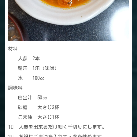
材料
人参 2本
鯖缶 1缶（味噌）
水 100㏄
調味料
白出汁 50㏄
砂糖 大さじ3杯
ごま油 大さじ1杯
1⃣ 人参を出来るだけ細く千切りにします。
2⃣ お鍋にごま油を入れて人参を炒めます。