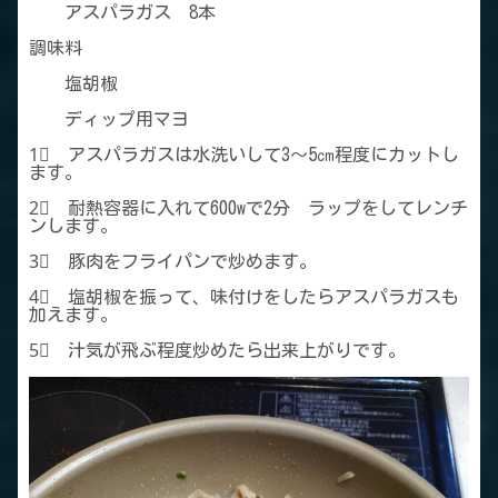
アスパラガス 8本
調味料
塩胡椒
ディップ用マヨ
1⃣ アスパラガスは水洗いして3～5㎝程度にカットし
ます。
2⃣ 耐熱容器に入れて600wで2分 ラップをしてレンチ
ンします。
3⃣ 豚肉をフライパンで炒めます。
4⃣ 塩胡椒を振って、味付けをしたらアスパラガスも
加えます。
5⃣ 汁気が飛ぶ程度炒めたら出来上がりです。