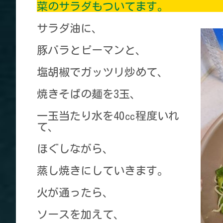
菜のサラダもついてます。
サラダ油に、
豚バラとピーマンと、
塩胡椒でガッツリ炒めて、
焼きそばの麺を3玉、
一玉当たり水を40㏄程度いれ
て、
ほぐしながら、
蒸し焼きにしていきます。
火が通ったら、
ソースを加えて、