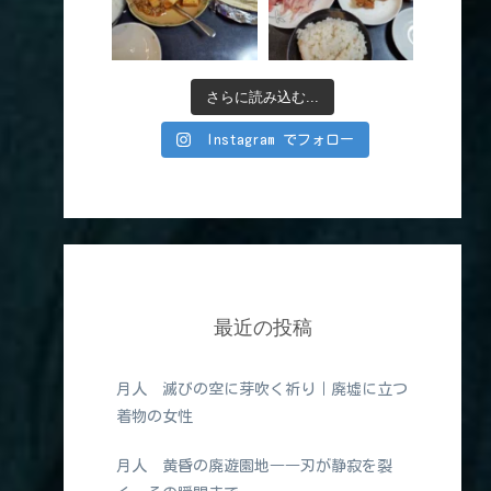
さらに読み込む...
Instagram でフォロー
最近の投稿
月人 滅びの空に芽吹く祈り｜廃墟に立つ
着物の女性
月人 黄昏の廃遊園地――刃が静寂を裂