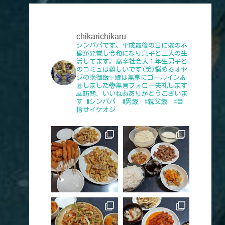
chikarichikaru
シンパパです。平成最後の日に嫁の不
倫が発覚し令和になり息子と二人の生
活してます。高卒社会人１年生男子と
のコミュは難しいです(笑)悩めるオヤ
ジの晩御飯✨娘は無事にゴールイン⛪
㊗️しました🐉無言フォロー失礼します
🙏訪問、いいね👍️ありがとうございま
す
#シンパパ #男飯 #親父飯 #目
指せイケオジ