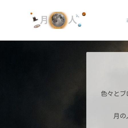
色々とブ
月の