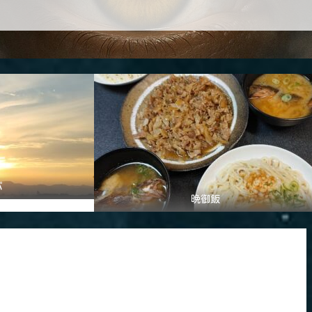
パ
晩御飯