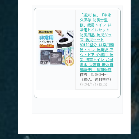
「楽天1位」「半永
久保存 防災士監
修」簡易トイレ 非
常用トイレセット
防災用品 防災グッ
ズ 防災セット
50+10回分 非常用簡
易トイレ 防臭袋 ア
ウトドア 介護用 防
災 携帯トイレ 台風
洪水 災害時 断水時
簡単使用 長期保存
価格：3,680円～
（税込、送料無料)
(2024/1/17時点)