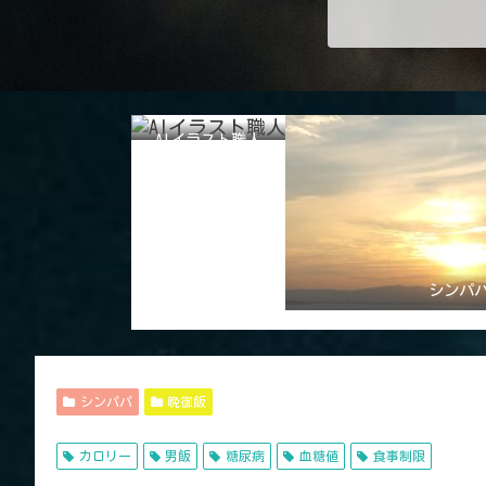
AIイラスト職人
シンパ
シンパパ
晩御飯
カロリー
男飯
糖尿病
血糖値
食事制限