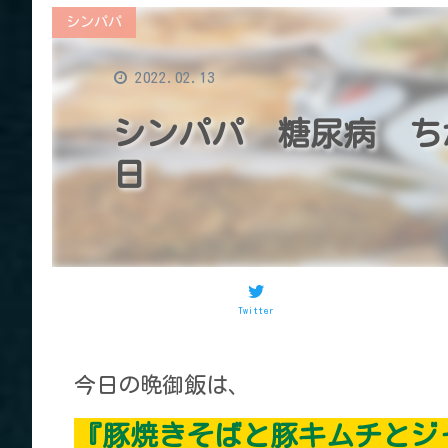
シンパパ
2022.02.13
シンパパ 糖尿病 ち
日
Twitter
今日の晩御飯は、
『豚焼きそばと豚キムチとジ