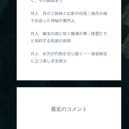
く、その瞬間まで
月人 月の三姉妹と幻影の白兎｜満月の森
で出会った神秘の案内人
月人 幽玄の森に咲く魔導の華｜精霊たち
と契約する和装の術師
月人 氷刃が灼熱を切り裂く――溶岩峡谷
に立つ美しき女剣士
最近のコメント