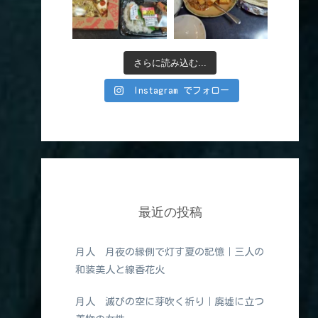
さらに読み込む...
Instagram でフォロー
最近の投稿
月人 月夜の縁側で灯す夏の記憶｜三人の
和装美人と線香花火
月人 滅びの空に芽吹く祈り｜廃墟に立つ