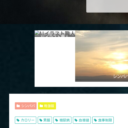
AIイラスト職人
シンパ
シンパパ
晩御飯
カロリー
男飯
糖尿病
血糖値
食事制限