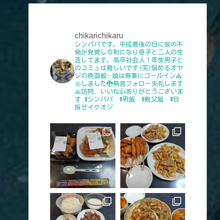
chikarichikaru
シンパパです。平成最後の日に嫁の不
倫が発覚し令和になり息子と二人の生
活してます。高卒社会人１年生男子と
のコミュは難しいです(笑)悩めるオヤ
ジの晩御飯✨娘は無事にゴールイン⛪
㊗️しました🐉無言フォロー失礼します
🙏訪問、いいね👍️ありがとうございま
す
#シンパパ #男飯 #親父飯 #目
指せイケオジ