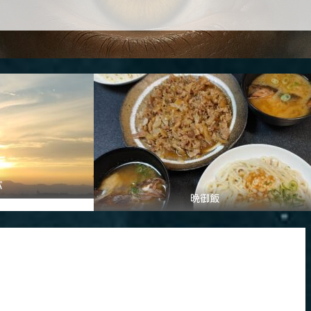
パ
晩御飯