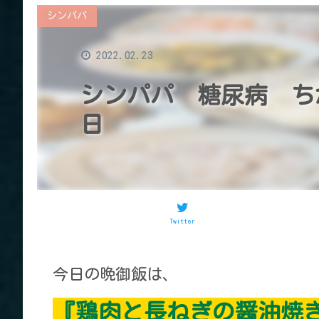
シンパパ
2022.02.23
シンパパ 糖尿病 ち
日
Twitter
今日の晩御飯は、
『鶏肉と長ねぎの醤油焼