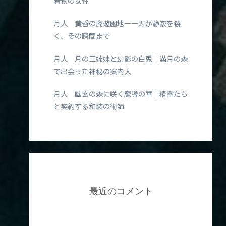
着物の女性
月人 黄昏の廃遊園地――刃が静寂を裂
く、その瞬間まで
月人 月の三姉妹と幻影の白兎｜満月の森
で出会った神秘の案内人
月人 幽玄の森に咲く魔導の華｜精霊たち
と契約する和装の術師
最近のコメント