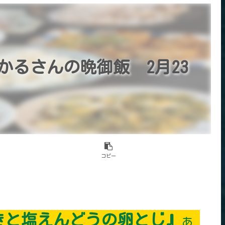
かるさんの晩御飯 2月23
コピー
きと塩えんどうの卵とじ』
あ