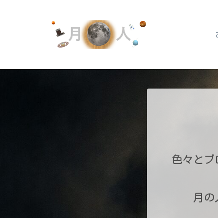
色々とブ
月の