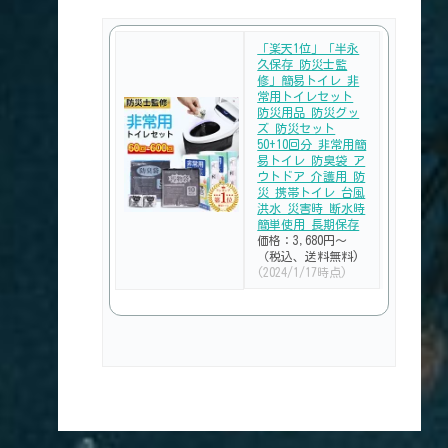
「楽天1位」「半永
久保存 防災士監
修」簡易トイレ 非
常用トイレセット
防災用品 防災グッ
ズ 防災セット
50+10回分 非常用簡
易トイレ 防臭袋 ア
ウトドア 介護用 防
災 携帯トイレ 台風
洪水 災害時 断水時
簡単使用 長期保存
価格：3,680円～
（税込、送料無料)
(2024/1/17時点)