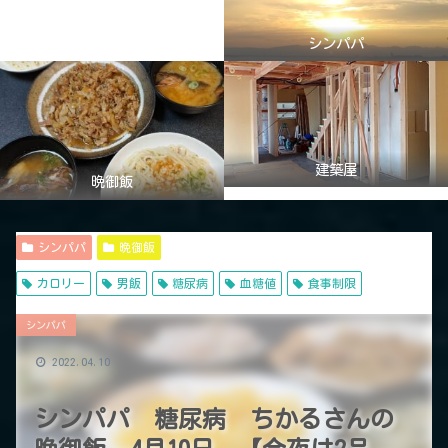
シンパパ
建築屋
晩御飯
シンパパ
晩御飯
カロリー
男飯
糖尿病
血糖値
食事制限
シンパパ
2022.04.10
シンパパ 糖尿病 ちかるさんの