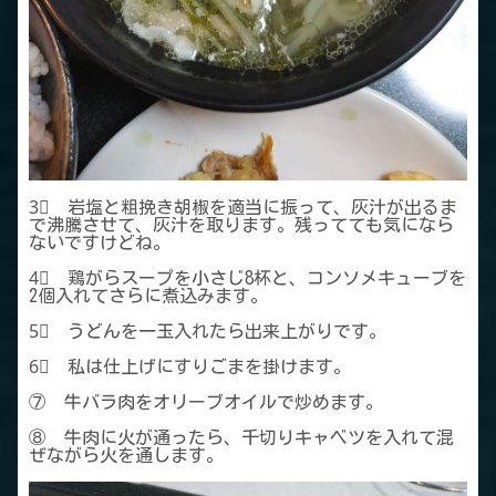
3⃣ 岩塩と粗挽き胡椒を適当に振って、灰汁が出るま
で沸騰させて、灰汁を取ります。残ってても気になら
ないですけどね。
4⃣ 鶏がらスープを小さじ8杯と、コンソメキューブを
2個入れてさらに煮込みます。
5⃣ うどんを一玉入れたら出来上がりです。
6⃣ 私は仕上げにすりごまを掛けます。
⑦ 牛バラ肉をオリーブオイルで炒めます。
⑧ 牛肉に火が通ったら、千切りキャベツを入れて混
ぜながら火を通します。