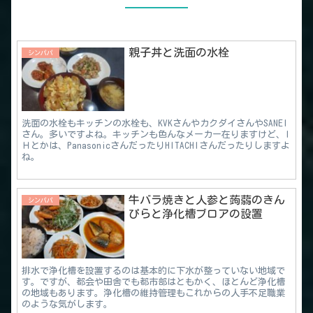
親子丼と洗面の水栓
シンパパ
洗面の水栓もキッチンの水栓も、KVKさんやカクダイさんやSANEI
さん。多いですよね。キッチンも色んなメーカー在りますけど、I
Ｈとかは、PanasonicさんだったりHITACHIさんだったりしますよ
ね。
牛バラ焼きと人参と蒟蒻のきん
シンパパ
ぴらと浄化槽ブロアの設置
排水で浄化槽を設置するのは基本的に下水が整っていない地域で
す。ですが、都会や田舎でも都市部はともかく、ほとんど浄化槽
の地域もあります。浄化槽の維持管理もこれからの人手不足職業
のような気がします。