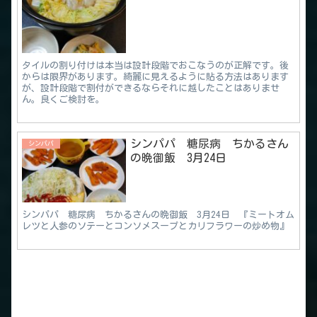
タイルの割り付けは本当は設計段階でおこなうのが正解です。後
からは限界があります。綺麗に見えるように貼る方法はあります
が、設計段階で割付ができるならそれに越したことはありませ
ん。良くご検討を。
シンパパ 糖尿病 ちかるさん
シンパパ
の晩御飯 3月24日
シンパパ 糖尿病 ちかるさんの晩御飯 3月24日 『ミートオム
レツと人参のソテーとコンソメスープとカリフラワーの炒め物』