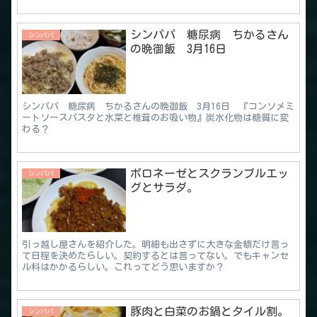
シンパパ 糖尿病 ちかるさん
シンパパ
の晩御飯 3月16日
シンパパ 糖尿病 ちかるさんの晩御飯 3月16日 『コンソメミ
ートソースパスタと水菜と椎茸のお吸い物』炭水化物は糖質に変
わる？
ボロネーゼとスクランブルエッ
シンパパ
グとサラダ。
引っ越し屋さんを紹介した。明細も出さずに大きな金額だけ言っ
て日程を決めたらしい。契約するとは言ってない。でもキャンセ
ル料はかかるらしい。これってどう思いますか？
豚肉と白菜のお鍋とタイル割。
シンパパ