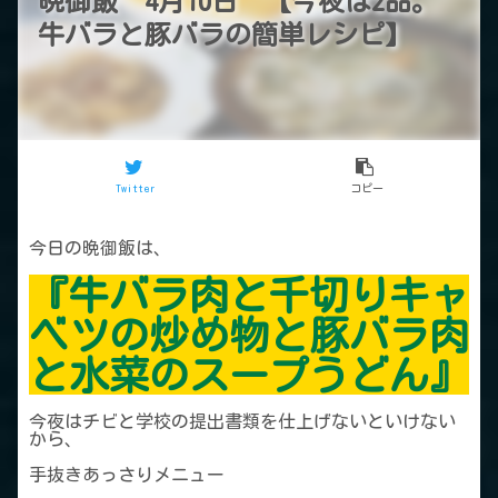
晩御飯 4月10日 【今夜は2品。
牛バラと豚バラの簡単レシピ】
Twitter
コピー
今日の晩御飯は、
『牛バラ肉と千切りキャ
ベツの炒め物と豚バラ肉
と水菜のスープうどん』
今夜はチビと学校の提出書類を仕上げないといけない
から、
手抜きあっさりメニュー