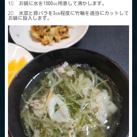
1⃣ お鍋に水を1500㏄用意して沸かします。
2⃣ 水菜と豚バラを3㎝程度に竹輪を適当にカットして
お鍋に投入します。